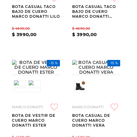
BOTA CASUAL TACO
BOTA CASUAL TACO
9
.
slip-ins
BAJO DE CUERO
BAJO DE CUERO
MARCO DONATTI LILO
MARCO DONATTI
10
.
botas dama
RENA
$
4690
,
00
$
4690
,
00
$
3990
,
00
$
3990
,
00
-
15 %
-
15 %
MARCO DONATTI
MARCO DONATTI
BOTA DE VESTIR DE
BOTA CASUAL DE
CUERO MARCO
CUERO MARCO
DONATTI ESTER
DONATTI VERA