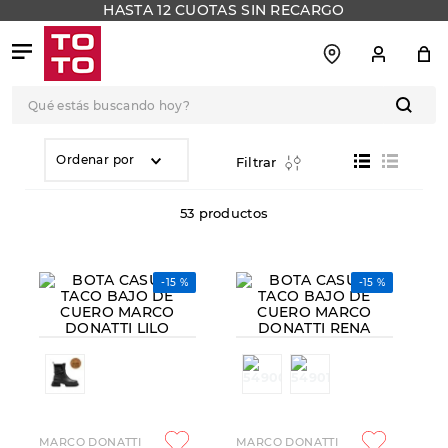
HASTA 12 CUOTAS SIN RECARGO
Qué estás buscando hoy?
TÉRMINOS MÁS
BUSCADOS
Ordenar por
Filtrar
1
.
botas
53
productos
2
.
skechers
3
.
skechers slip-ins
-
15 %
-
15 %
4
.
championes
5
.
botas mujer
6
.
americansport
7
.
sandalias
8
.
hitec
MARCO DONATTI
MARCO DONATTI