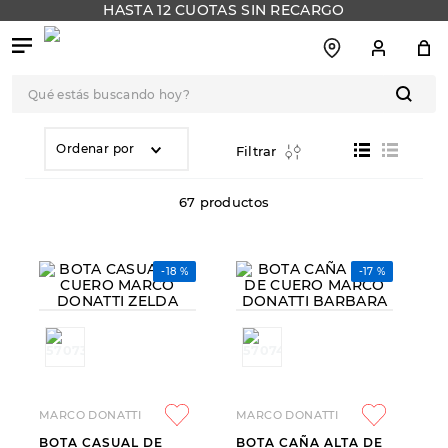
HASTA 12 CUOTAS SIN RECARGO
Qué estás buscando hoy?
TÉRMINOS MÁS
BUSCADOS
Ordenar por
Filtrar
1
.
botas
67
productos
2
.
skechers
3
.
skechers slip-ins
-
18 %
-
17 %
4
.
championes
5
.
botas mujer
6
.
americansport
7
.
sandalias
MARCO DONATTI
MARCO DONATTI
8
.
hitec
BOTA CASUAL DE
BOTA CAÑA ALTA DE