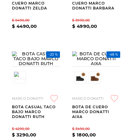
CUERO MARCO
CUERO MARCO
9
.
slip-ins
DONATTI ZELDA
DONATTI BARBARA
10
.
botas dama
$
5490
,
00
$
5990
,
00
$
4490
,
00
$
4990
,
00
-
23 %
-
48 %
MARCO DONATTI
MARCO DONATTI
BOTA CASUAL TACO
BOTA DE CUERO
BAJO MARCO
MARCO DONATTI
DONATTI RUTH
AIXA
$
4290
,
00
$
3490
,
00
$
3290
,
00
$
1800
,
00