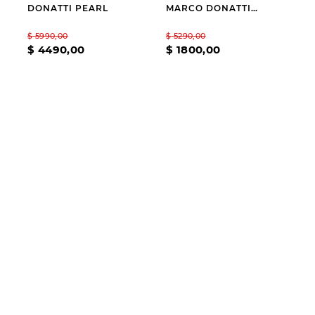
DONATTI PEARL
MARCO DONATTI
LEIKER
$
5990
,
00
$
5290
,
00
$
4490
,
00
$
1800
,
00