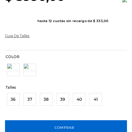
8
.
hitec
9
.
slip-ins
hasta
12
cuotas sin recargo de
$
333
,
00
10
.
botas dama
Guia De Talles
COLOR
Talles
36
37
38
39
40
41
COMPRAR