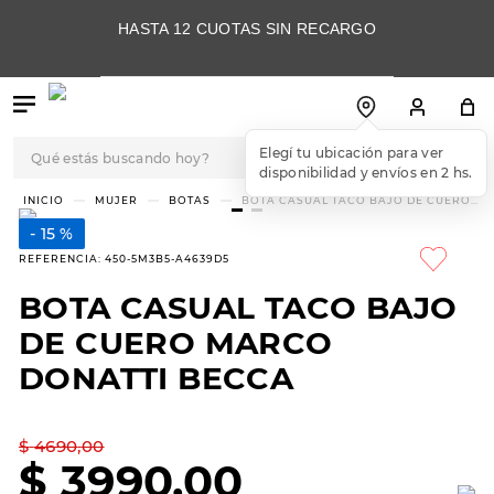
HASTA 12 CUOTAS SIN RECARGO
Qué estás buscando hoy?
Elegí tu ubicación para ver
disponibilidad y envíos en 2 hs.
TÉRMINOS MÁS
MUJER
BOTAS
BOTA CASUAL TACO BAJO DE CUERO
MARCO DONATTI BECCA
BUSCADOS
15 %
1
.
botas
REFERENCIA
:
450-5M3B5-A4639D5
2
.
skechers
BOTA CASUAL TACO BAJO
3
.
skechers slip-ins
DE CUERO MARCO
4
.
championes
DONATTI BECCA
5
.
botas mujer
$
4690
,
00
6
.
americansport
$
3990
,
00
7
.
sandalias