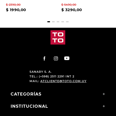
$
2390
,
00
$
5490
,
00
$
1990
,
00
$
3290
,
00
SANARY S. A.
TEL.: (+598) 2511 2291 INT 2
MAIL:
ATCLIENTE@TOTO.COM.UY
CATEGORÍAS
+
INSTITUCIONAL
+