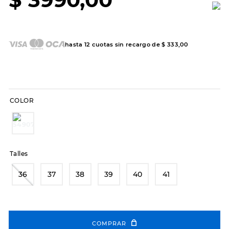
7
.
sandalias
8
.
hitec
9
.
slip-ins
hasta
12
cuotas sin recargo de
$
333
,
00
10
.
botas dama
COLOR
Talles
36
37
38
39
40
41
COMPRAR