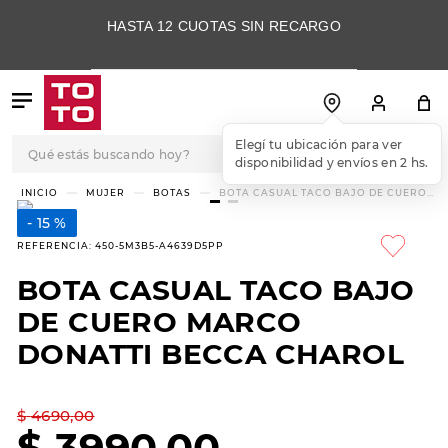
HASTA 12 CUOTAS SIN RECARGO
Qué estás buscando hoy?
Elegí tu ubicación para ver
disponibilidad y envíos en 2 hs.
TÉRMINOS MÁS
MUJER
BOTAS
BOTA CASUAL TACO BAJO DE CUERO
MARCO DONATTI BECCA CHAROL
BUSCADOS
15 %
1
.
botas
REFERENCIA
:
450-5M3B5-A4639D5PP
2
.
skechers
BOTA CASUAL TACO BAJO
3
.
skechers slip-ins
DE CUERO MARCO
4
.
championes
DONATTI BECCA CHAROL
5
.
botas mujer
$
4690
,
00
6
.
americansport
$
3990
,
00