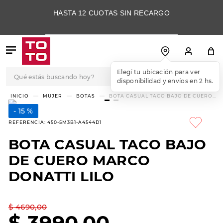
HASTA 12 CUOTAS SIN RECARGO
Qué estás buscando hoy?
Elegí tu ubicación para ver
disponibilidad y envíos en 2 hs.
TÉRMINOS MÁS
MUJER
BOTAS
BOTA CASUAL TACO BAJO DE CUERO
MARCO DONATTI LILO
BUSCADOS
15 %
1
.
botas
REFERENCIA
:
450-5M3B1-A4544D1
2
.
skechers
BOTA CASUAL TACO BAJO
3
.
skechers slip-ins
DE CUERO MARCO
4
.
championes
DONATTI LILO
5
.
botas mujer
$
4690
,
00
6
.
americansport
$
3990
,
00