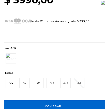
7
.
sandalias
8
.
hitec
9
.
slip-ins
hasta
12
cuotas sin recargo de
$
333
,
00
10
.
botas dama
COLOR
Talles
36
37
38
39
40
41
COMPRAR