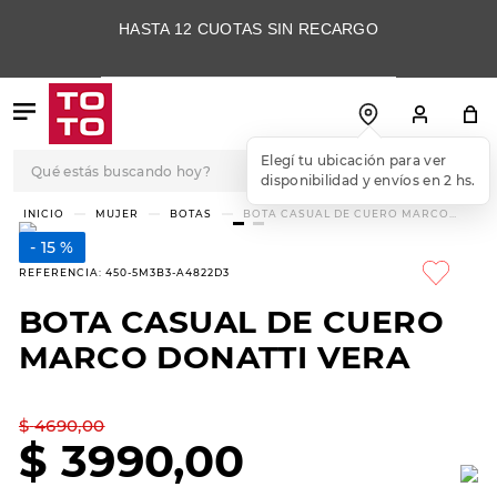
HASTA 12 CUOTAS SIN RECARGO
Qué estás buscando hoy?
Elegí tu ubicación para ver
disponibilidad y envíos en 2 hs.
TÉRMINOS MÁS
MUJER
BOTAS
BOTA CASUAL DE CUERO MARCO
DONATTI VERA
BUSCADOS
15 %
1
.
botas
REFERENCIA
:
450-5M3B3-A4822D3
2
.
skechers
BOTA CASUAL DE CUERO
3
.
skechers slip-ins
MARCO DONATTI VERA
4
.
championes
5
.
botas mujer
$
4690
,
00
$
3990
,
00
6
.
americansport