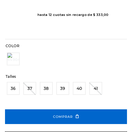
7
.
sandalias
8
.
hitec
hasta
12
cuotas sin recargo de
$
333
,
00
9
.
slip-ins
10
.
botas dama
COLOR
Talles
36
37
38
39
40
41
COMPRAR