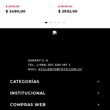
BROWN
$
3290
,
00
$
5690
,
00
$
2490
,
00
$
2952
,
00
SANARY S. A.
TEL.: (+598) 2511 2291 INT 2
MAIL:
ATCLIENTE@TOTO.COM.UY
CATEGORÍAS
+
INSTITUCIONAL
+
COMPRAS WEB
+