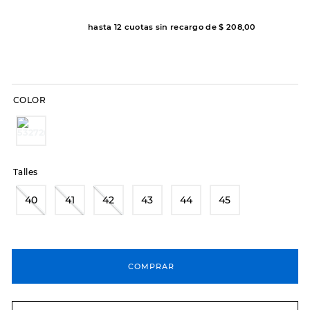
8
.
hitec
hasta
12
cuotas sin recargo de
$
208
,
00
9
.
slip-ins
10
.
botas dama
COLOR
Talles
40
41
42
43
44
45
COMPRAR