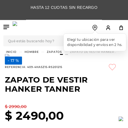
HASTA 12 CUOTAS SIN RECARGO
Qué estás buscando hoy?
TÉRMINOS MÁS
HOMBRE
ZAPATOS
ZAPATO DE VESTIR HANKER
TANNER
BUSCADOS
17 %
1
.
botas
REFERENCIA
:
409-4HA5Z15-RS201215
2
.
skechers
ZAPATO DE VESTIR
3
.
skechers slip-ins
HANKER TANNER
4
.
championes
5
.
botas mujer
$
2990
,
00
$
2490
,
00
6
.
americansport
7
.
sandalias