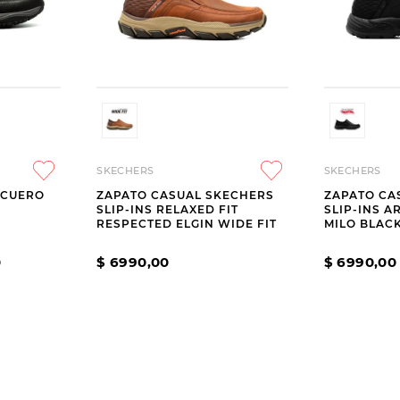
SKECHERS
SKECHERS
 CUERO
ZAPATO CASUAL SKECHERS
ZAPATO CA
SLIP-INS RELAXED FIT
SLIP-INS A
RESPECTED ELGIN WIDE FIT
MILO BLAC
0
$
6990
,
00
$
6990
,
00