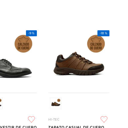
-
9 %
-
18 %
HI-TEC
 VESTIR DE CUERO
ZAPATO CASUAL DE CUERO