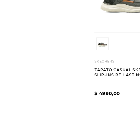
SKECHERS
ZAPATO CASUAL SK
SLIP-INS RF HASTI
$
4990
,
00