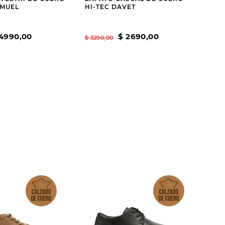
MUEL
HI-TEC DAVET
4990
,
00
$
2690
,
00
$
3290
,
00