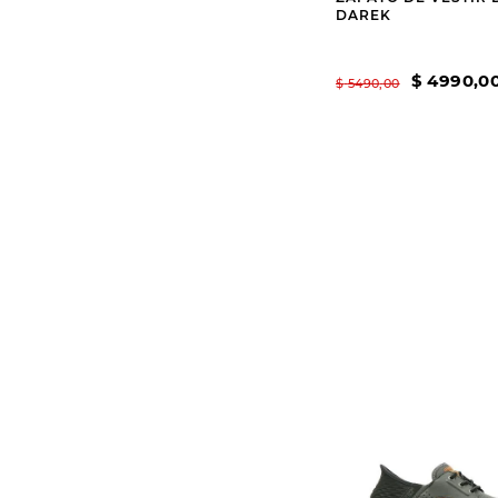
DAREK
$
4990
,
0
$
5490
,
00