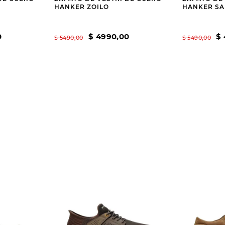
HANKER ZOILO
HANKER SA
0
$
4990
,
00
$
$
5490
,
00
$
5490
,
00