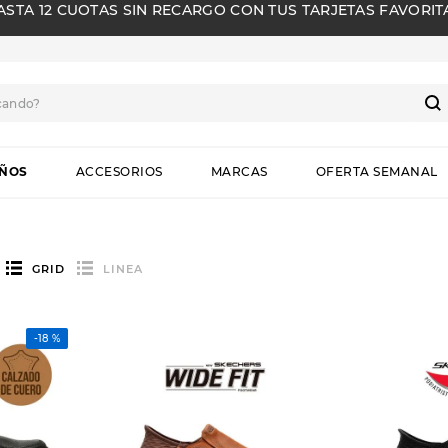
ASTA 12 CUOTAS SIN RECARGO CON TUS TARJETAS FAVORIT
cando?
S
IÑOS
ACCESORIOS
MARCAS
OFERTA SEMANAL
GRID
LINEA
-
18 %