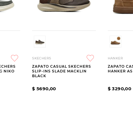
SKECHERS
HANKER
ECHERS
ZAPATO CASUAL SKECHERS
ZAPATO CA
NG NIKO
SLIP-INS SLADE MACKLIN
HANKER A
BLACK
$
5690
,
00
$
3290
,
00