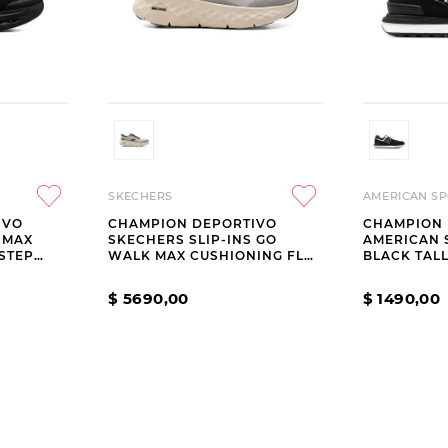
SKECHERS
AMERICAN SP
IVO
CHAMPION DEPORTIVO
CHAMPION 
 MAX
SKECHERS SLIP-INS GO
AMERICAN S
STEP
WALK MAX CUSHIONING FLEX
BLACK TALL
PAVE GREY
$
5690
,
00
$
1490
,
00