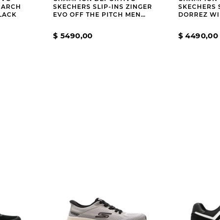
S ARCH
SKECHERS SLIP-INS ZINGER
SKECHERS S
LACK
EVO OFF THE PITCH MEN
DORREZ WI
WHITE
$
5490
,
00
$
4490
,
00