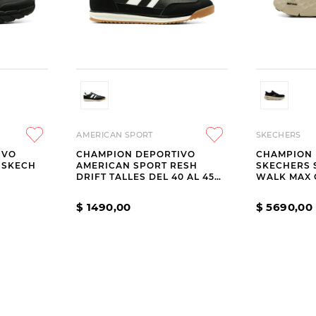
AMERICAN SPORT
SKECHERS
IVO
CHAMPION DEPORTIVO
CHAMPION 
 SKECH
AMERICAN SPORT RESH
SKECHERS S
DRIFT TALLES DEL 40 AL 45
WALK MAX 
BLACK
PAVE BLAC
$
1490
,
00
$
5690
,
00