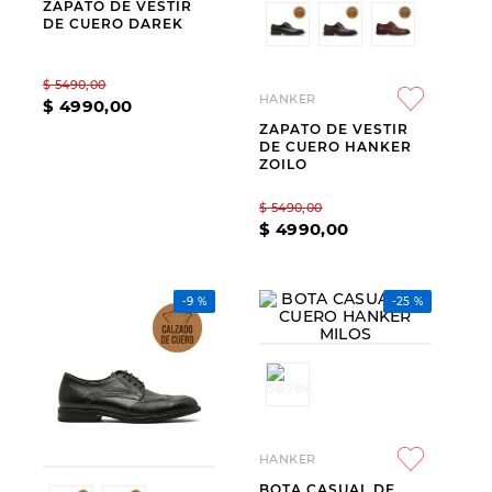
ZAPATO DE VESTIR
DE CUERO DAREK
9
.
slip-ins
10
.
botas dama
$
5490
,
00
HANKER
$
4990
,
00
ZAPATO DE VESTIR
DE CUERO HANKER
ZOILO
$
5490
,
00
$
4990
,
00
-
9 %
-
25 %
HANKER
BOTA CASUAL DE