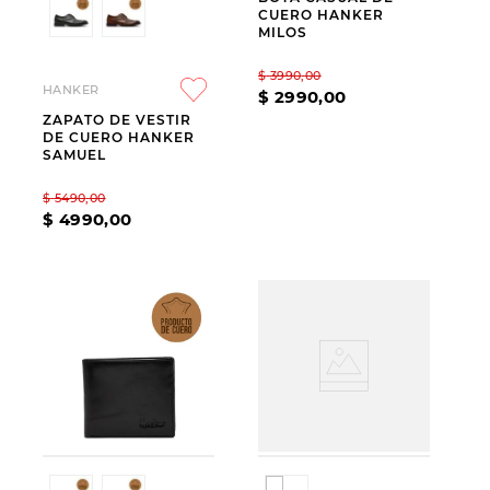
CUERO HANKER
MILOS
$
3990
,
00
HANKER
$
2990
,
00
ZAPATO DE VESTIR
DE CUERO HANKER
SAMUEL
$
5490
,
00
$
4990
,
00