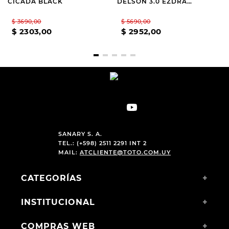
CICADA BLACK
DELSON 3.0 EZDRA
BROWN
$
3690
,
00
$
5690
,
00
$
2303
,
00
$
2952
,
00
SANARY S. A.
TEL.: (+598) 2511 2291 INT 2
MAIL:
ATCLIENTE@TOTO.COM.UY
CATEGORÍAS
+
INSTITUCIONAL
+
COMPRAS WEB
+