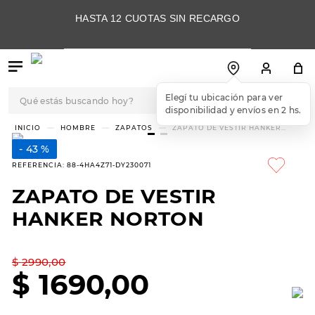
HASTA 12 CUOTAS SIN RECARGO
Qué estás buscando hoy?
Elegí tu ubicación para ver
disponibilidad y envíos en 2 hs.
TÉRMINOS MÁS
HOMBRE
ZAPATOS
ZAPATO DE VESTIR HANKER
NORTON
BUSCADOS
43 %
1
.
botas
REFERENCIA
:
88-4HA4Z71-DY230071
2
.
skechers
ZAPATO DE VESTIR
3
.
skechers slip-ins
HANKER NORTON
4
.
championes
5
.
botas mujer
$
2990
,
00
$
1690
,
00
6
.
americansport
7
.
sandalias