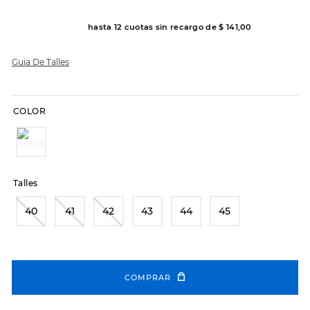
8
.
hitec
hasta
12
cuotas sin recargo de
$
141
,
00
9
.
slip-ins
Guia De Talles
10
.
botas dama
COLOR
Talles
40
41
42
43
44
45
COMPRAR