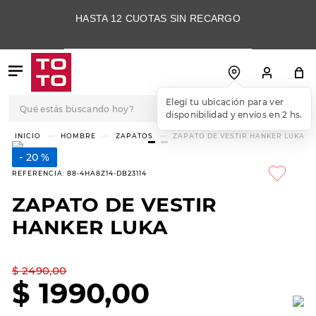
HASTA 12 CUOTAS SIN RECARGO
Qué estás buscando hoy?
Elegí tu ubicación para ver
disponibilidad y envíos en 2 hs.
TÉRMINOS MÁS
HOMBRE
ZAPATOS
ZAPATO DE VESTIR HANKER LUKA
BUSCADOS
20 %
1
.
botas
REFERENCIA
:
88-4HA8Z14-DB23114
2
.
skechers
ZAPATO DE VESTIR
3
.
skechers slip-ins
HANKER LUKA
4
.
championes
5
.
botas mujer
$
2490
,
00
$
1990
,
00
6
.
americansport