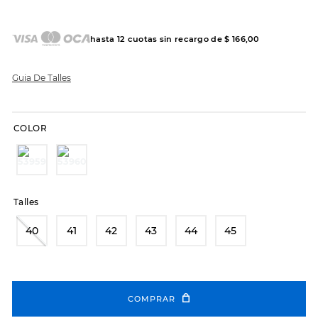
7
.
sandalias
8
.
hitec
hasta
12
cuotas sin recargo de
$
166
,
00
9
.
slip-ins
10
.
botas dama
Guia De Talles
COLOR
Talles
40
41
42
43
44
45
COMPRAR