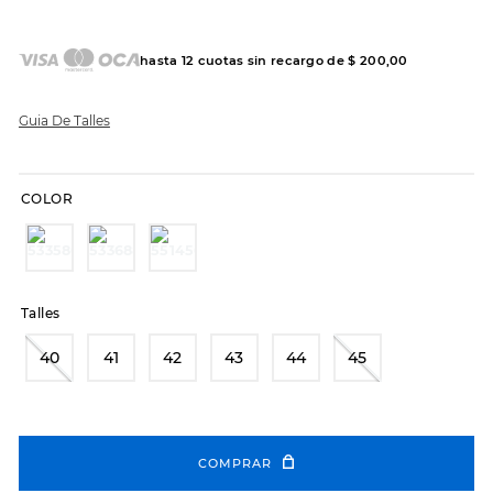
7
.
sandalias
8
.
hitec
hasta
12
cuotas sin recargo de
$
200
,
00
9
.
slip-ins
10
.
botas dama
Guia De Talles
COLOR
Talles
40
41
42
43
44
45
COMPRAR