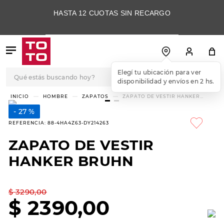
HASTA 12 CUOTAS SIN RECARGO
Qué estás buscando hoy?
Elegí tu ubicación para ver
disponibilidad y envíos en 2 hs.
TÉRMINOS MÁS
HOMBRE
ZAPATOS
ZAPATO DE VESTIR HANKER
BRUHN
BUSCADOS
27 %
1
.
botas
REFERENCIA
:
88-4HA4Z63-DY214263
2
.
skechers
ZAPATO DE VESTIR
3
.
skechers slip-ins
HANKER BRUHN
4
.
championes
5
.
botas mujer
$
3290
,
00
$
2390
,
00
6
.
americansport