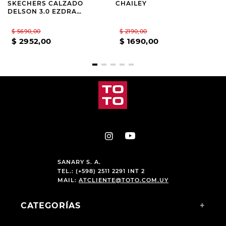
SKECHERS CALZADO
CHAILEY
DELSON 3.0 EZDRA
BROWN
$
5690
,
00
$
2190
,
00
$
2952
,
00
$
1690
,
00
SANARY S. A.
TEL.: (+598) 2511 2291 INT 2
MAIL:
ATCLIENTE@TOTO.COM.UY
CATEGORÍAS
+