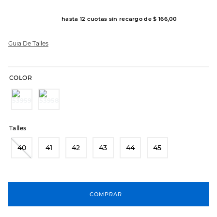
8
.
hitec
hasta
12
cuotas sin recargo de
$
166
,
00
9
.
slip-ins
Guia De Talles
10
.
botas dama
COLOR
Talles
40
41
42
43
44
45
COMPRAR