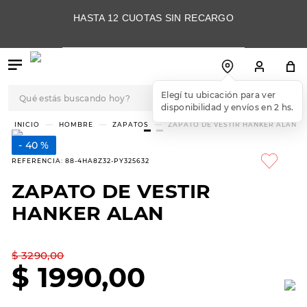
HASTA 12 CUOTAS SIN RECARGO
Qué estás buscando hoy?
TÉRMINOS MÁS
HOMBRE
ZAPATOS
ZAPATO DE VESTIR HANKER ALAN
BUSCADOS
40 %
1
.
botas
REFERENCIA
:
88-4HA8Z32-PY325632
2
.
skechers
ZAPATO DE VESTIR
3
.
skechers slip-ins
HANKER ALAN
4
.
championes
5
.
botas mujer
$
3290
,
00
$
1990
,
00
6
.
americansport
7
.
sandalias