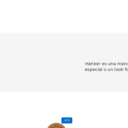
Hanker es una marca
especial o un look f
-
9 %