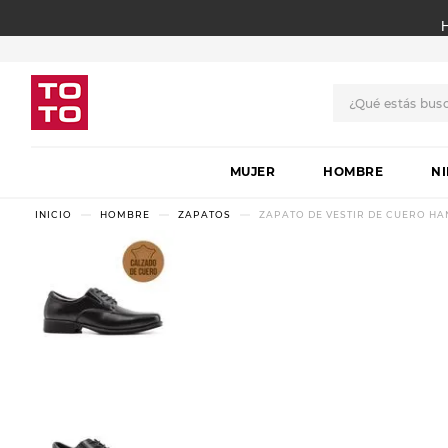
¿Qué estás bus
TÉRMINOS MÁS BUSCADO
MUJER
1
.
botas
HOMBRE
N
2
.
skechers
HOMBRE
ZAPATOS
ZAPATO DE VESTIR DE CUERO HA
3
.
skechers slip-ins
4
.
championes
5
.
botas mujer
6
.
americansport
7
.
sandalias
8
.
hitec