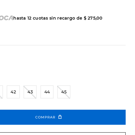
hasta
12
cuotas sin recargo de
$
275
,
00
42
43
44
45
COMPRAR