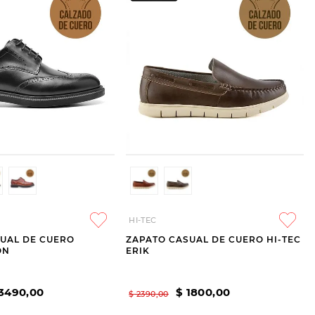
HI-TEC
UAL DE CUERO
ZAPATO CASUAL DE CUERO HI-TEC
ON
ERIK
3490
,
00
$
1800
,
00
$
2390
,
00