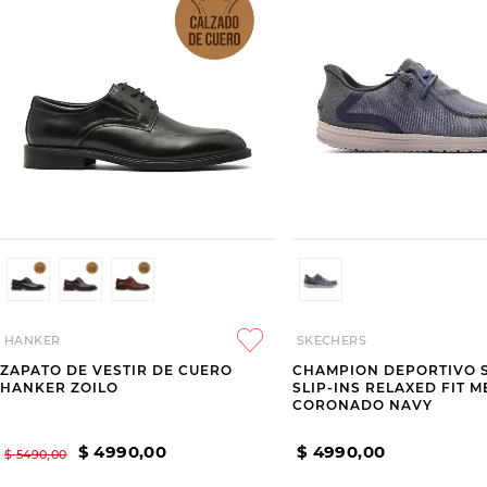
HANKER
SKECHERS
ZAPATO DE VESTIR DE CUERO
CHAMPION DEPORTIVO 
HANKER ZOILO
SLIP-INS RELAXED FIT 
CORONADO NAVY
$
4990
,
00
$
4990
,
00
$
5490
,
00