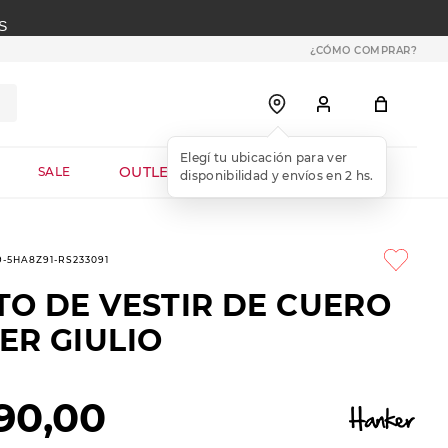
S
¿CÓMO COMPRAR?
OUTLET WEB
SALE
9-5HA8Z91-RS233091
TO DE VESTIR DE CUERO
ER GIULIO
90
,
00