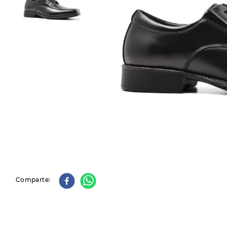
9
.
slip-ins
10
.
botas dama
Comparte