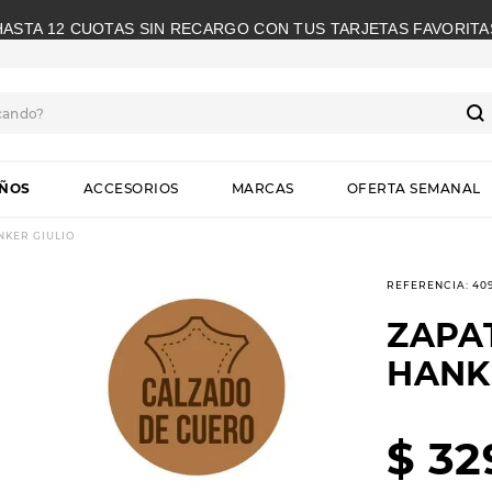
HASTA 12 CUOTAS SIN RECARGO CON TUS TARJETAS FAVORITA
cando?
S
IÑOS
ACCESORIOS
MARCAS
OFERTA SEMANAL
NKER GIULIO
REFERENCIA
:
40
ZAPA
HANK
$
32