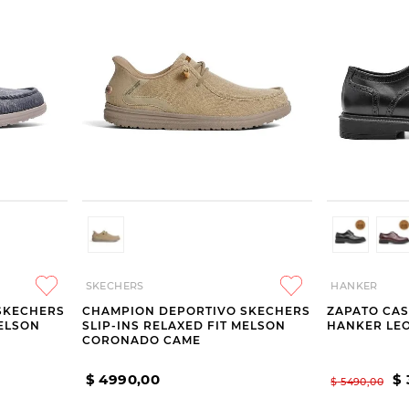
SKECHERS
HANKER
SKECHERS
CHAMPION DEPORTIVO SKECHERS
ZAPATO CAS
MELSON
SLIP-INS RELAXED FIT MELSON
HANKER LE
CORONADO CAME
$
4990
,
00
$
$
5490
,
00