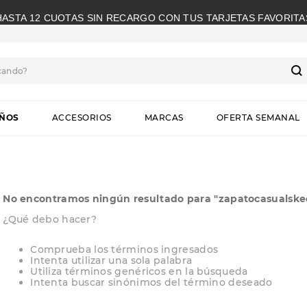
HASTA 12 CUOTAS SIN RECARGO CON TUS TARJETAS FAVORITA
cando?
S
IÑOS
ACCESORIOS
MARCAS
OFERTA SEMANAL
No encontramos ningún resultado para "
zapatocasualskec
¿Qué debo hacer?
Comprueba los términos ingresados
Intenta utilizar una sola palabra
Utiliza términos genéricos en la búsqueda
Intenta buscar sinónimos del término deseado