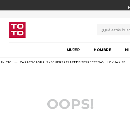
¿Qué estás bus
TÉRMINOS MÁS BUSCADO
MUJER
1
.
botas
HOMBRE
N
2
.
skechers
ZAPATOCASUALSKECHERSRELAXEDFITEXPECTEDAVILLOKHAKI5F
3
.
skechers slip-ins
4
.
championes
5
.
botas mujer
OOPS!
6
.
americansport
7
.
sandalias
8
.
hitec