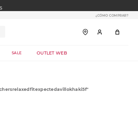
S
¿CÓMO COMPRAR?
OUTLET WEB
SALE
hersrelaxedfitexpectedavillokhaki5f
"