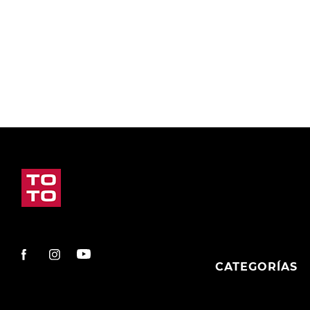
9
.
slip-ins
10
.
botas dama
CATEGORÍAS