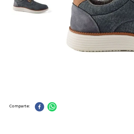
9
.
slip-ins
10
.
botas dama
Comparte