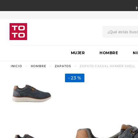
¿Qué estás bus
TÉRMINOS MÁS BUSCADO
MUJER
1
.
botas
HOMBRE
N
2
.
skechers
HOMBRE
ZAPATOS
ZAPATO CASUAL HANKER SHELL
3
.
skechers slip-ins
23 %
4
.
championes
5
.
botas mujer
6
.
americansport
7
.
hitec
8
.
sandalias