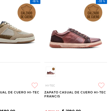
-
18 %
-
33 %
HI-TEC
UAL DE CUERO HI-TEC
ZAPATO CASUAL DE CUERO HI-TEC
FRANCIS
2690
,
00
$
2190
,
00