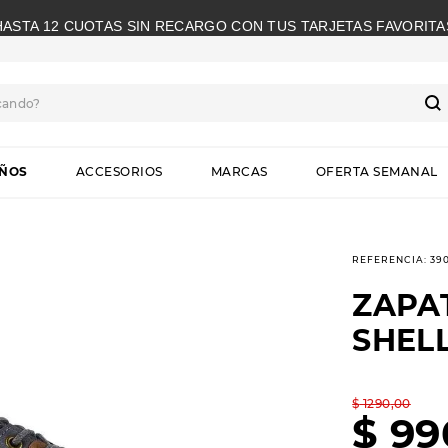
HASTA 12 CUOTAS SIN RECARGO CON TUS TARJETAS FAVORITA
cando?
S
IÑOS
ACCESORIOS
MARCAS
OFERTA SEMANAL
REFERENCIA
:
39
ZAPA
SHEL
$
1290
,
00
$
99