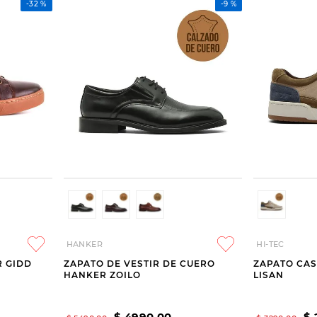
-
32 %
-
9 %
HANKER
HI-TEC
 GIDD
ZAPATO DE VESTIR DE CUERO
ZAPATO CAS
HANKER ZOILO
LISAN
$
4990
,
00
$