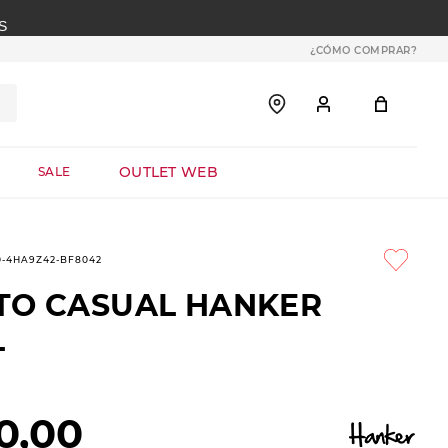
S
¿CÓMO COMPRAR?
OUTLET WEB
SALE
0-4HA9Z42-BF8042
TO CASUAL HANKER
L
0
,
00