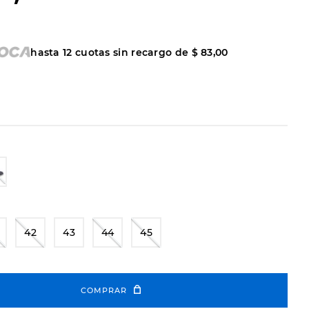
hasta
12
cuotas sin recargo de
$
83
,
00
42
43
44
45
COMPRAR