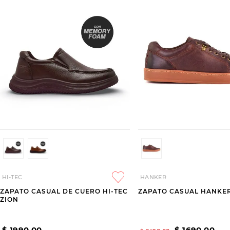
HI-TEC
HANKER
ZAPATO CASUAL DE CUERO HI-TEC
ZAPATO CASUAL HANKER
ZION
$
1990
,
00
$
1690
,
00