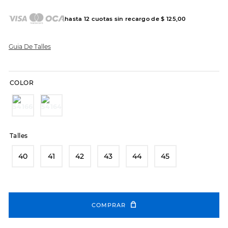
7
.
hitec
8
.
sandalias
hasta
12
cuotas sin recargo de
$
125
,
00
9
.
slip-ins
Guia De Talles
10
.
botas dama
COLOR
Talles
40
41
42
43
44
45
COMPRAR