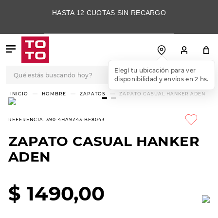
HASTA 12 CUOTAS SIN RECARGO
Qué estás buscando hoy?
Elegí tu ubicación para ver
disponibilidad y envíos en 2 hs.
TÉRMINOS MÁS
HOMBRE
ZAPATOS
ZAPATO CASUAL HANKER ADEN
BUSCADOS
1
.
botas
REFERENCIA
:
390-4HA9Z43-BF8043
2
.
skechers
ZAPATO CASUAL HANKER
3
.
skechers slip-ins
ADEN
4
.
championes
5
.
botas mujer
$
1490
,
00
6
.
americansport