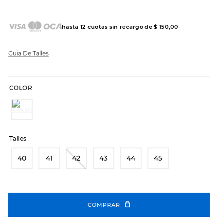
7
.
sandalias
8
.
hitec
hasta
12
cuotas sin recargo de
$
150
,
00
9
.
slip-ins
10
.
botas dama
Guia De Talles
COLOR
Talles
40
41
42
43
44
45
COMPRAR