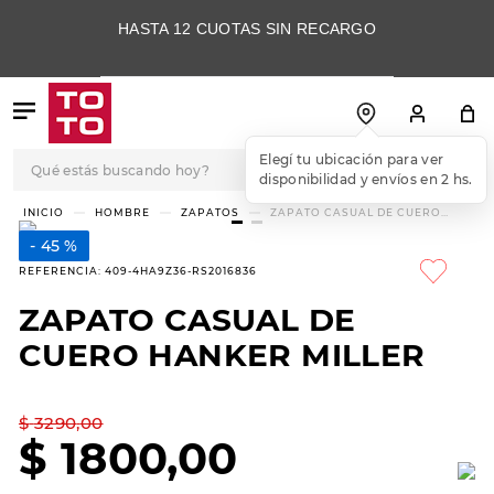
HASTA 12 CUOTAS SIN RECARGO
Qué estás buscando hoy?
Elegí tu ubicación para ver
disponibilidad y envíos en 2 hs.
TÉRMINOS MÁS
HOMBRE
ZAPATOS
ZAPATO CASUAL DE CUERO
HANKER MILLER
BUSCADOS
45 %
1
.
botas
REFERENCIA
:
409-4HA9Z36-RS2016836
2
.
skechers
ZAPATO CASUAL DE
3
.
skechers slip-ins
CUERO HANKER MILLER
4
.
championes
5
.
botas mujer
$
3290
,
00
$
1800
,
00
6
.
americansport