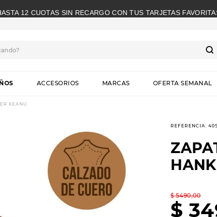
HASTA 12 CUOTAS SIN RECARGO CON TUS TARJETAS FAVORITA
cando?
S
IÑOS
ACCESORIOS
MARCAS
OFERTA SEMANAL
ER KEANU
REFERENCIA
:
40
ZAPA
HANK
$
5490
,
00
$
34