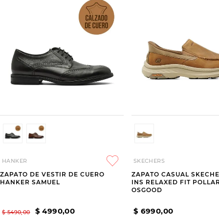
HANKER
SKECHERS
ZAPATO DE VESTIR DE CUERO
ZAPATO CASUAL SKECHE
HANKER SAMUEL
INS RELAXED FIT POLLA
OSGOOD
$
4990
,
00
$
6990
,
00
$
5490
,
00