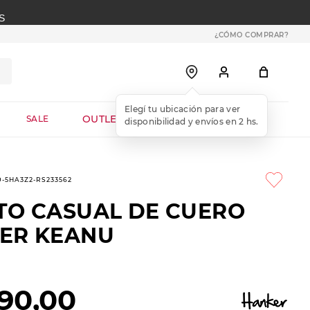
S
¿CÓMO COMPRAR?
OUTLET WEB
SALE
9-5HA3Z2-RS233562
TO CASUAL DE CUERO
ER KEANU
90
,
00