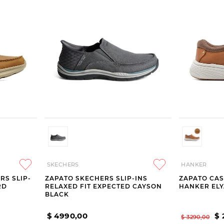
SKECHERS
HANKER
RS SLIP-
ZAPATO SKECHERS SLIP-INS
ZAPATO CAS
RD
RELAXED FIT EXPECTED CAYSON
HANKER EL
BLACK
$
4990
,
00
$
$
3290
,
00