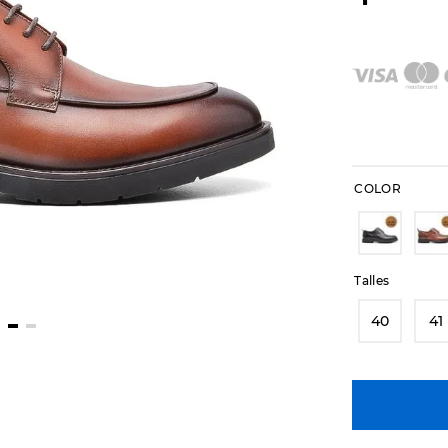
COLOR
Talles
40
41