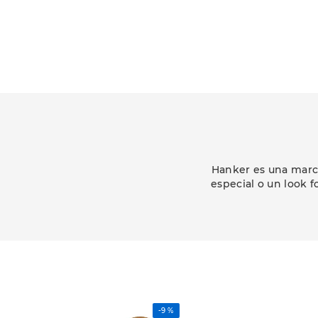
Hanker es una marca
especial o un look f
-
9 %