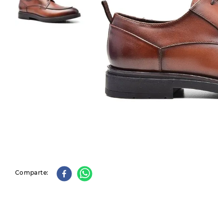
9
.
slip-ins
10
.
botas dama
Comparte