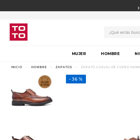
¿Qué estás bus
TÉRMINOS MÁS BUSCADO
MUJER
1
.
botas
HOMBRE
N
2
.
skechers
HOMBRE
ZAPATOS
ZAPATO CASUAL DE CUERO HANK
3
.
skechers slip-ins
36 %
4
.
championes
5
.
botas mujer
6
.
americansport
7
.
sandalias
8
.
hitec