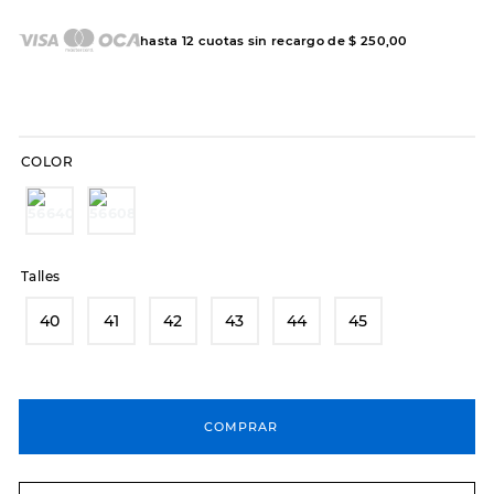
7
.
hitec
8
.
sandalias
hasta
12
cuotas sin recargo de
$
250
,
00
9
.
slip-ins
10
.
botas dama
COLOR
Talles
40
41
42
43
44
45
COMPRAR