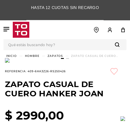
HASTA 12 CUOTAS SIN RECARGO
Qué estás buscando hoy?
TÉRMINOS MÁS
HOMBRE
ZAPATOS
ZAPATO CASUAL DE CUERO
HANKER JOAN
BUSCADOS
1
.
botas
REFERENCIA
:
409-6HA3Z26-RS250426
2
.
skechers
ZAPATO CASUAL DE
3
.
skechers slip-ins
CUERO HANKER JOAN
4
.
championes
5
.
botas mujer
$
2990
,
00
6
.
americansport