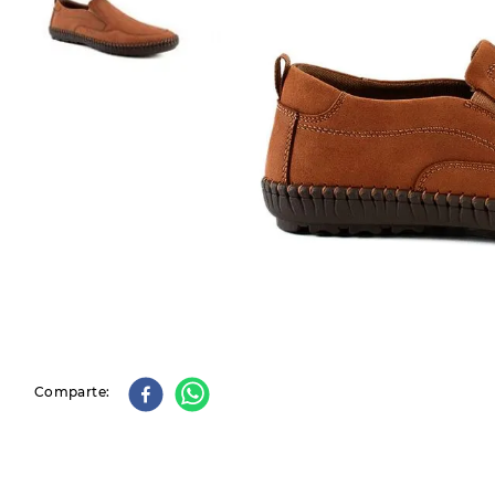
9
.
slip-ins
10
.
botas dama
Comparte