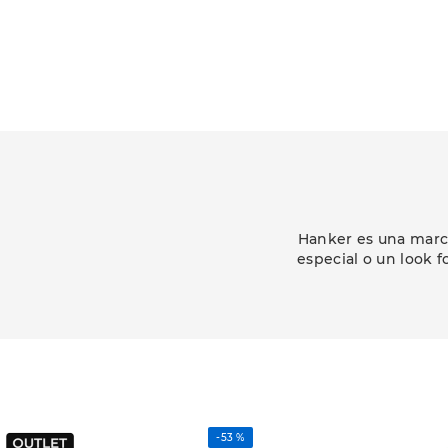
Hanker es una marca
especial o un look f
-
53 %