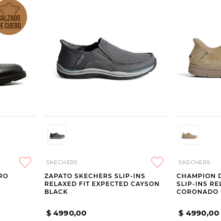
SKECHERS
SKECHERS
RO
ZAPATO SKECHERS SLIP-INS
CHAMPION 
RELAXED FIT EXPECTED CAYSON
SLIP-INS R
BLACK
CORONADO
$
4990
,
00
$
4990
,
00