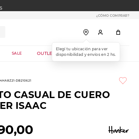
S
¿CÓMO COMPRAR?
OUTLET WEB
SALE
-4HA8Z21-DB210621
TO CASUAL DE CUERO
ER ISAAC
90
,
00