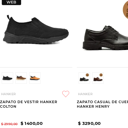
HANKER
HANKER
ZAPATO DE VESTIR HANKER
ZAPATO CASUAL DE CUE
COLTON
HANKER HENRY
$
1400
,
00
$
3290
,
00
$
2990
,
00