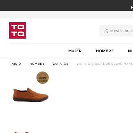
¿Qué estás bus
TÉRMINOS MÁS BUSCADO
MUJER
1
.
botas
HOMBRE
N
2
.
skechers
HOMBRE
ZAPATOS
ZAPATO CASUAL DE CUERO HANK
3
.
skechers slip-ins
4
.
championes
5
.
botas mujer
6
.
americansport
7
.
sandalias
8
.
hitec