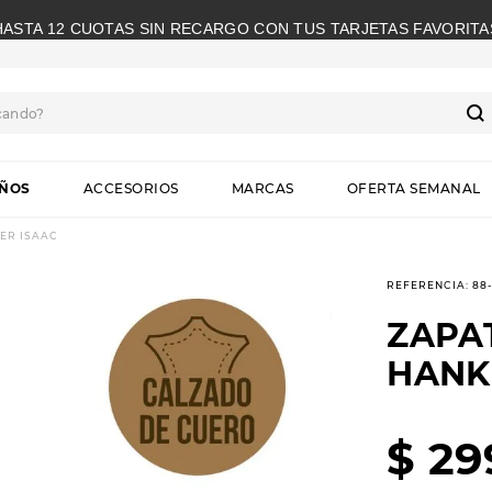
HASTA 12 CUOTAS SIN RECARGO CON TUS TARJETAS FAVORITA
cando?
S
IÑOS
ACCESORIOS
MARCAS
OFERTA SEMANAL
ER ISAAC
REFERENCIA
:
88
ZAPA
HANK
$
29