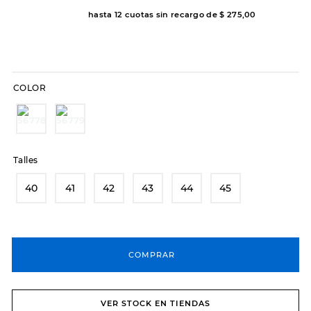
hasta
12
cuotas sin recargo de
$
275
,
00
8
.
sandalias
9
.
slip-ins
10
.
botas dama
COLOR
Talles
40
41
42
43
44
45
COMPRAR
VER STOCK EN TIENDAS