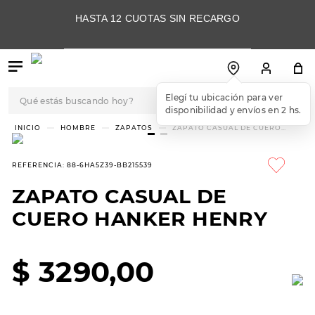
HASTA 12 CUOTAS SIN RECARGO
Qué estás buscando hoy?
Elegí tu ubicación para ver
disponibilidad y envíos en 2 hs.
TÉRMINOS MÁS
HOMBRE
ZAPATOS
ZAPATO CASUAL DE CUERO
HANKER HENRY
BUSCADOS
1
.
botas
REFERENCIA
:
88-6HA5Z39-BB215539
2
.
skechers
ZAPATO CASUAL DE
3
.
skechers slip-ins
CUERO HANKER HENRY
4
.
championes
5
.
botas mujer
$
3290
,
00
6
.
americansport
7
.
hitec