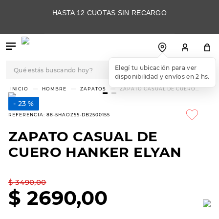
HASTA 12 CUOTAS SIN RECARGO
Qué estás buscando hoy?
TÉRMINOS MÁS
HOMBRE
ZAPATOS
ZAPATO CASUAL DE CUERO
HANKER ELYAN
BUSCADOS
23 %
1
.
botas
REFERENCIA
:
88-5HAOZ55-DB2500155
2
.
skechers
ZAPATO CASUAL DE
3
.
skechers slip-ins
CUERO HANKER ELYAN
4
.
championes
5
.
botas mujer
$
3490
,
00
$
2690
,
00
6
.
americansport
7
.
sandalias