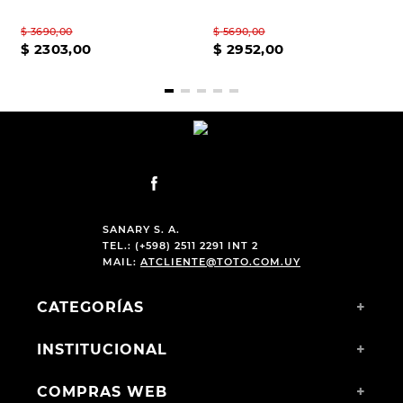
BROWN
$
3690
,
00
$
5690
,
00
$
2303
,
00
$
2952
,
00
SANARY S. A.
TEL.: (+598) 2511 2291 INT 2
MAIL:
ATCLIENTE@TOTO.COM.UY
CATEGORÍAS
+
INSTITUCIONAL
+
COMPRAS WEB
+