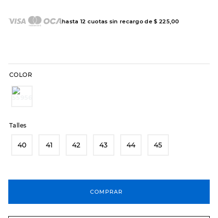
8
.
hitec
hasta
12
cuotas sin recargo de
$
225
,
00
9
.
slip-ins
10
.
botas dama
COLOR
Talles
40
41
42
43
44
45
COMPRAR