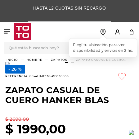
HASTA 12 CUOTAS SIN RECARGO
Qué estás buscando hoy?
TÉRMINOS MÁS
HOMBRE
ZAPATOS
ZAPATO CASUAL DE CUERO
HANKER BLAS
BUSCADOS
26 %
1
.
botas
REFERENCIA
:
88-4HA8Z36-PD330836
2
.
skechers
ZAPATO CASUAL DE
3
.
skechers slip-ins
CUERO HANKER BLAS
4
.
championes
5
.
botas mujer
$
2690
,
00
$
1990
,
00
6
.
americansport