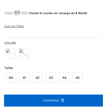
7
.
sandalias
8
.
hitec
hasta
12
cuotas sin recargo de
$
166
,
00
9
.
slip-ins
10
.
botas dama
Guia De Talles
COLOR
Talles
40
41
42
43
44
45
COMPRAR