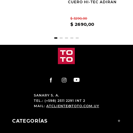
HANKER COLTON
CUERO HI-TEC ADIRAN
$
2990
,
00
$
3290
,
00
$
1400
,
00
$
2690
,
00
SANARY S. A.
TEL.: (+598) 2511 2291 INT 2
MAIL:
ATCLIENTE@TOTO.COM.UY
CATEGORÍAS
+