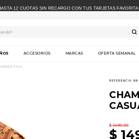
HASTA 12 CUOTAS SIN RECARGO CON TUS TARJETAS FAVORITA
cando?
S
IÑOS
ACCESORIOS
MARCAS
OFERTA SEMANAL
HANKER PAUL
REFERENCIA
:
88
CHAM
CASU
$
2490
,
00
$
14