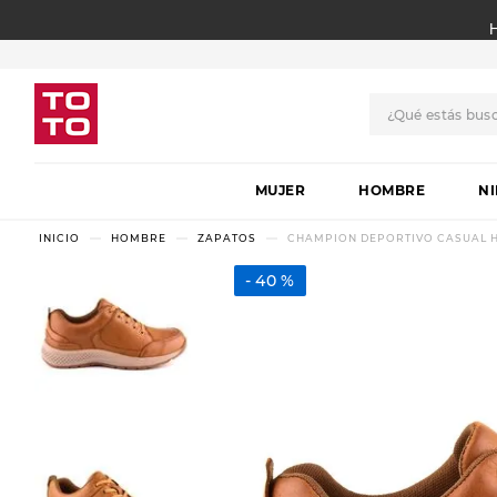
¿Qué estás bus
TÉRMINOS MÁS BUSCADO
MUJER
1
.
botas
HOMBRE
N
2
.
skechers
HOMBRE
ZAPATOS
CHAMPION DEPORTIVO CASUAL 
3
.
skechers slip-ins
40 %
4
.
championes
5
.
botas mujer
6
.
americansport
7
.
sandalias
8
.
hitec