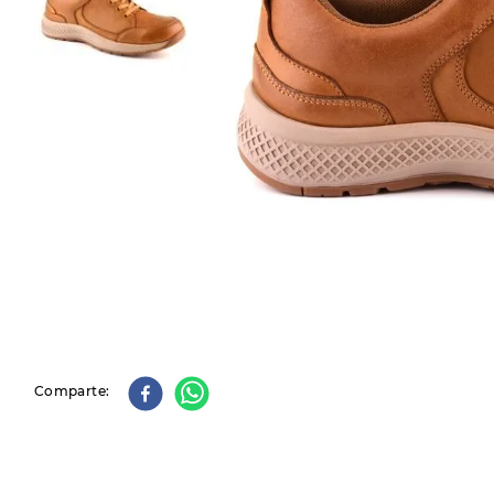
9
.
slip-ins
10
.
botas dama
Comparte