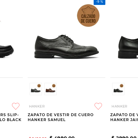
-
9 %
HANKER
HANKER
RS SLIP-
ZAPATO DE VESTIR DE CUERO
ZAPATO DE 
ILO BLACK
HANKER SAMUEL
HANKER JA
$
4990
,
00
$
2990
,
00