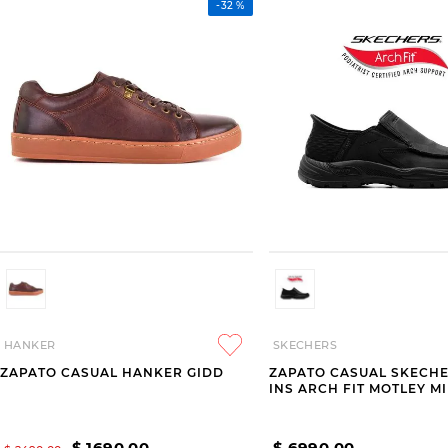
-
32 %
HANKER
SKECHERS
ZAPATO CASUAL HANKER GIDD
ZAPATO CASUAL SKECHE
INS ARCH FIT MOTLEY M
$
1690
,
00
$
6990
,
00