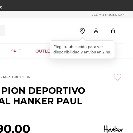
S
¿CÓMO COMPRAR?
OUTLET WEB
SALE
-3HA5Z14-DB219614
PION DEPORTIVO
AL HANKER PAUL
90
,
00