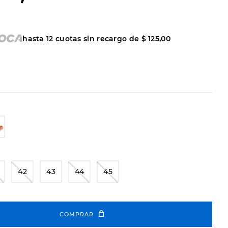
hasta
12
cuotas sin recargo de
$
125
,
00
42
43
44
45
COMPRAR