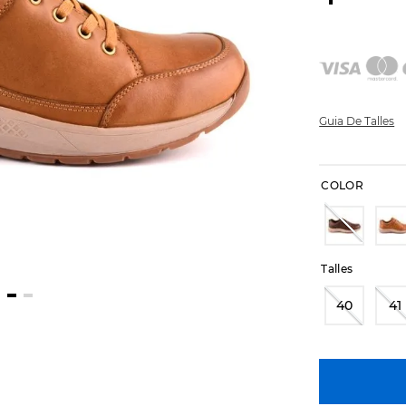
Guia De Talles
COLOR
Talles
40
41