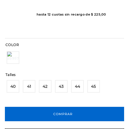
7
.
sandalias
8
.
hitec
hasta
12
cuotas sin recargo de
$
225
,
00
9
.
slip-ins
10
.
botas dama
COLOR
Talles
40
41
42
43
44
45
COMPRAR