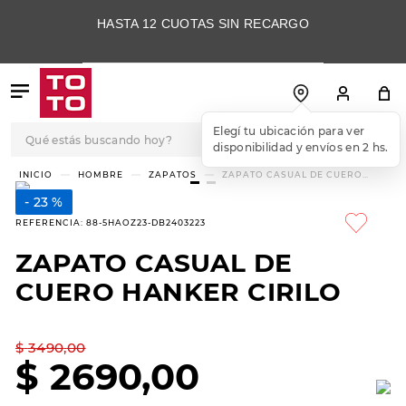
HASTA 12 CUOTAS SIN RECARGO
Qué estás buscando hoy?
Elegí tu ubicación para ver
disponibilidad y envíos en 2 hs.
TÉRMINOS MÁS
HOMBRE
ZAPATOS
ZAPATO CASUAL DE CUERO
HANKER CIRILO
BUSCADOS
23 %
1
.
botas
REFERENCIA
:
88-5HAOZ23-DB2403223
2
.
skechers
ZAPATO CASUAL DE
3
.
skechers slip-ins
CUERO HANKER CIRILO
4
.
championes
5
.
botas mujer
$
3490
,
00
$
2690
,
00
6
.
americansport