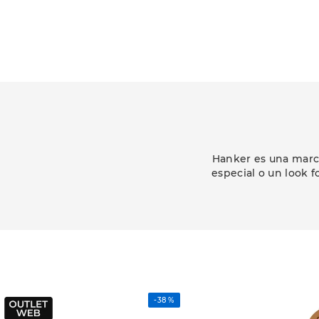
Hanker es una marca
especial o un look f
-
38 %