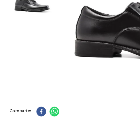
9
.
slip-ins
10
.
botas dama
Comparte