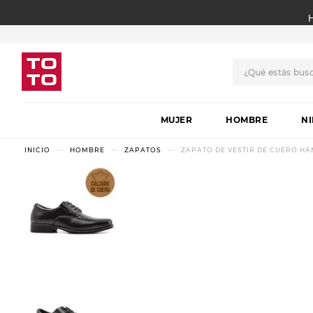
¿Qué estás bus
TÉRMINOS MÁS BUSCADO
MUJER
1
.
botas
HOMBRE
N
2
.
skechers
HOMBRE
ZAPATOS
ZAPATO DE VESTIR DE CUERO HA
3
.
skechers slip-ins
4
.
championes
5
.
botas mujer
6
.
americansport
7
.
sandalias
8
.
hitec