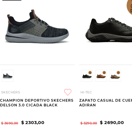
SKECHERS
HI-TEC
CHAMPION DEPORTIVO SKECHERS
ZAPATO CASUAL DE CUE
DELSON 3.0 CICADA BLACK
ADIRAN
$
2303
,
00
$
2690
,
00
$
3690
,
00
$
3290
,
00