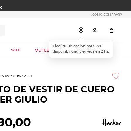
S
¿CÓMO COMPRAR?
OUTLET WEB
SALE
9-5HA8Z91-RS233091
TO DE VESTIR DE CUERO
ER GIULIO
90
,
00