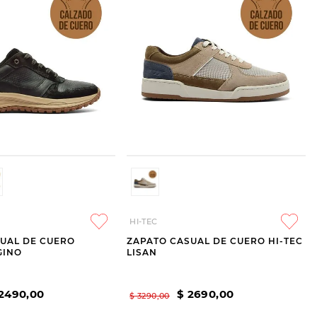
HI-TEC
UAL DE CUERO
ZAPATO CASUAL DE CUERO HI-TEC
GINO
LISAN
2490
,
00
$
2690
,
00
$
3290
,
00