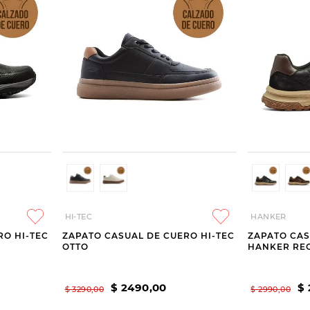
HI-TEC
HANKER
RO HI-TEC
ZAPATO CASUAL DE CUERO HI-TEC
ZAPATO CAS
OTTO
HANKER RE
$
2490
,
00
$
$
3290
,
00
$
2990
,
00