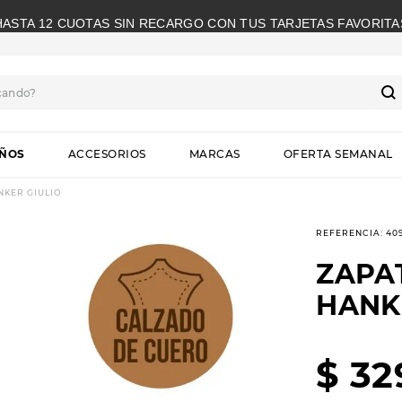
HASTA 12 CUOTAS SIN RECARGO CON TUS TARJETAS FAVORITA
cando?
S
IÑOS
ACCESORIOS
MARCAS
OFERTA SEMANAL
NKER GIULIO
REFERENCIA
:
40
ZAPA
HANK
$
32