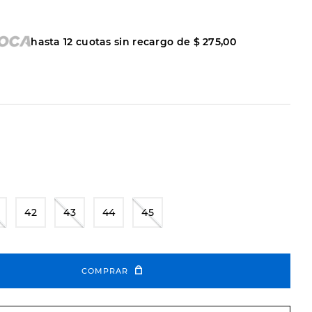
hasta
12
cuotas sin recargo de
$
275
,
00
42
43
44
45
COMPRAR