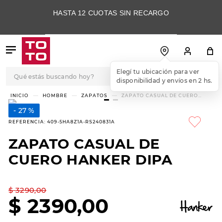
HASTA 12 CUOTAS SIN RECARGO
Qué estás buscando hoy?
Elegí tu ubicación para ver
disponibilidad y envíos en 2 hs.
TÉRMINOS MÁS
HOMBRE
ZAPATOS
ZAPATO CASUAL DE CUERO
HANKER DIPA
BUSCADOS
27 %
1
.
botas
REFERENCIA
:
409-5HA8Z1A-RS240831A
2
.
skechers
ZAPATO CASUAL DE
3
.
skechers slip-ins
CUERO HANKER DIPA
4
.
championes
5
.
botas mujer
$
3290
,
00
$
2390
,
00
6
.
americansport