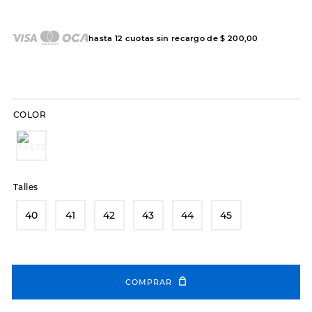
7
.
sandalias
8
.
hitec
hasta
12
cuotas sin recargo de
$
200
,
00
9
.
slip-ins
10
.
botas dama
COLOR
Talles
40
41
42
43
44
45
COMPRAR