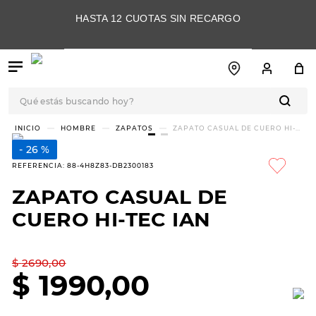
HASTA 12 CUOTAS SIN RECARGO
Qué estás buscando hoy?
TÉRMINOS MÁS
HOMBRE
ZAPATOS
ZAPATO CASUAL DE CUERO HI-
TEC IAN
BUSCADOS
26 %
1
.
botas
REFERENCIA
:
88-4H8Z83-DB2300183
2
.
skechers
ZAPATO CASUAL DE
3
.
skechers slip-ins
CUERO HI-TEC IAN
4
.
championes
5
.
botas mujer
$
2690
,
00
$
1990
,
00
6
.
americansport
7
.
sandalias