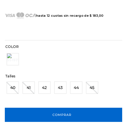
7
.
sandalias
8
.
hitec
hasta
12
cuotas sin recargo de
$
183
,
00
9
.
slip-ins
10
.
botas dama
COLOR
Talles
40
41
42
43
44
45
COMPRAR