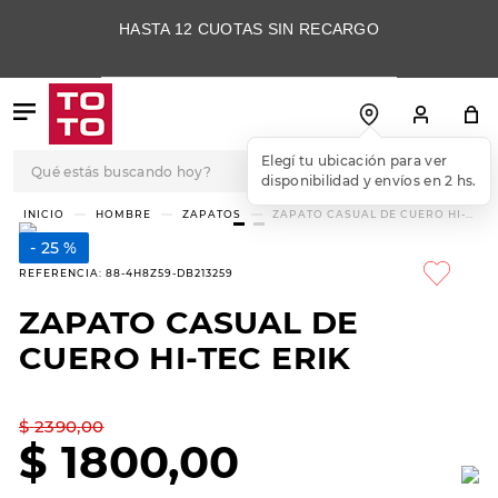
HASTA 12 CUOTAS SIN RECARGO
Qué estás buscando hoy?
TÉRMINOS MÁS
HOMBRE
ZAPATOS
ZAPATO CASUAL DE CUERO HI-
TEC ERIK
BUSCADOS
25 %
1
.
botas
REFERENCIA
:
88-4H8Z59-DB213259
2
.
skechers
ZAPATO CASUAL DE
3
.
skechers slip-ins
CUERO HI-TEC ERIK
4
.
championes
5
.
botas mujer
$
2390
,
00
$
1800
,
00
6
.
americansport