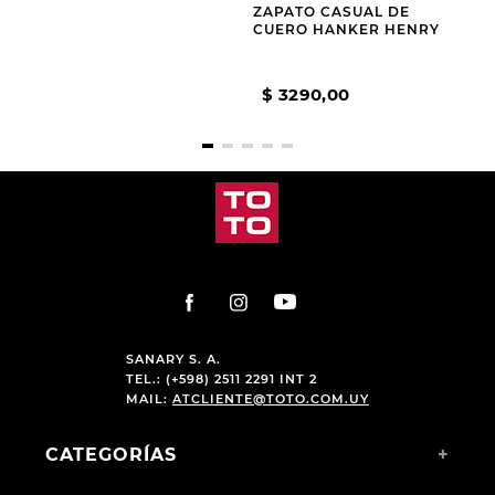
ZAPATO CASUAL
ZAPATO CASUAL DE
SKECHERS CALZADO
CUERO HANKER HENRY
DELSON 3.0 EZDRA
BROWN
$
5690
,
00
$
3290
,
00
$
2952
,
00
SANARY S. A.
TEL.: (+598) 2511 2291 INT 2
MAIL:
ATCLIENTE@TOTO.COM.UY
CATEGORÍAS
+