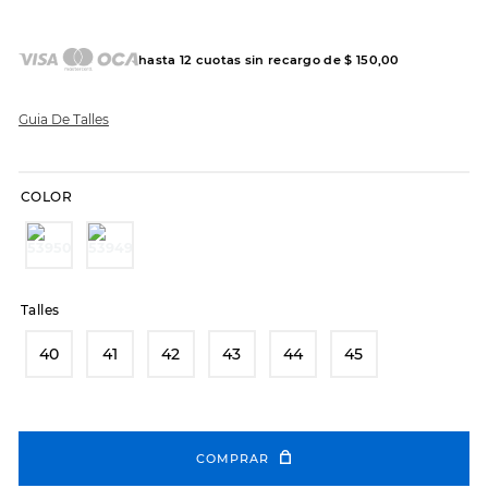
7
.
sandalias
8
.
hitec
hasta
12
cuotas sin recargo de
$
150
,
00
9
.
slip-ins
10
.
botas dama
Guia De Talles
COLOR
Talles
40
41
42
43
44
45
COMPRAR