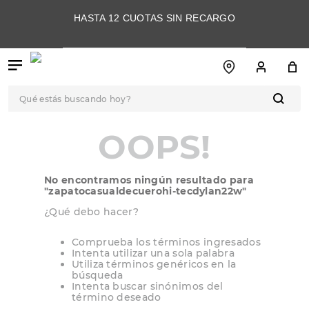
HASTA 12 CUOTAS SIN RECARGO
Qué estás buscando hoy?
TÉRMINOS MÁS
OOPS!
BUSCADOS
1
.
botas
No encontramos ningún resultado para
2
.
skechers
"
zapatocasualdecuerohi-tecdylan22w
"
3
.
skechers slip-ins
¿Qué debo hacer?
4
.
championes
Comprueba los términos ingresados
Intenta utilizar una sola palabra
5
.
botas mujer
Utiliza términos genéricos en la
búsqueda
6
.
americansport
Intenta buscar sinónimos del
término deseado
7
.
hitec