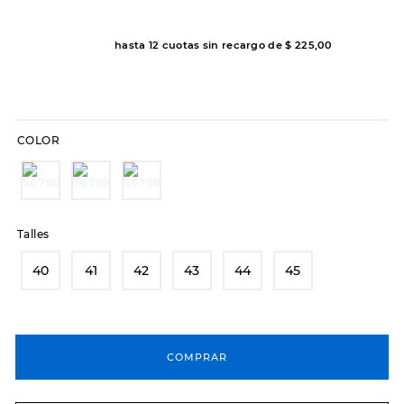
7
.
sandalias
8
.
hitec
hasta
12
cuotas sin recargo de
$
225
,
00
9
.
slip-ins
10
.
botas dama
COLOR
Talles
40
41
42
43
44
45
COMPRAR