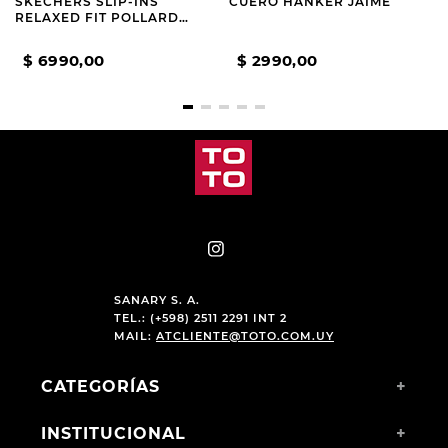
SKECHERS SLIP-INS
CUERO HANKER JAIME
RELAXED FIT POLLARD
OSGOOD
$
6990
,
00
$
2990
,
00
SANARY S. A.
TEL.: (+598) 2511 2291 INT 2
MAIL:
ATCLIENTE@TOTO.COM.UY
CATEGORÍAS
+
INSTITUCIONAL
+