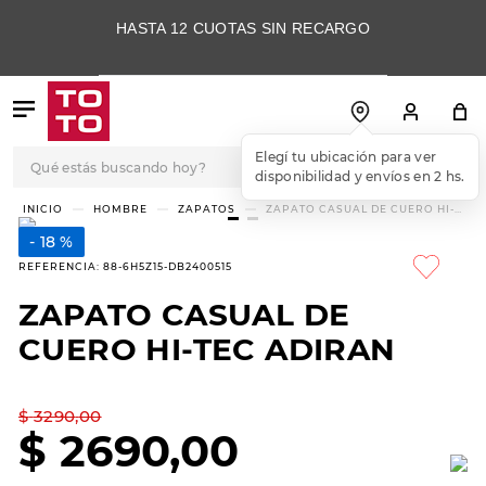
HASTA 12 CUOTAS SIN RECARGO
Qué estás buscando hoy?
Elegí tu ubicación para ver
disponibilidad y envíos en 2 hs.
TÉRMINOS MÁS
HOMBRE
ZAPATOS
ZAPATO CASUAL DE CUERO HI-
TEC ADIRAN
BUSCADOS
18 %
1
.
botas
REFERENCIA
:
88-6H5Z15-DB2400515
2
.
skechers
ZAPATO CASUAL DE
3
.
skechers slip-ins
CUERO HI-TEC ADIRAN
4
.
championes
5
.
botas mujer
$
3290
,
00
$
2690
,
00
6
.
americansport