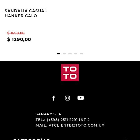
$
1690
,
00
$
2690
,
00
$
1290
,
00
$
1990
,
00
SANARY S. A.
TEL.: (+598) 2511 2291 INT 2
MAIL:
ATCLIENTE@TOTO.COM.UY
CATEGORÍAS
+
INSTITUCIONAL
+