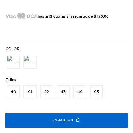
7
.
sandalias
8
.
hitec
hasta
12
cuotas sin recargo de
$
150
,
00
9
.
slip-ins
10
.
botas dama
COLOR
Talles
40
41
42
43
44
45
COMPRAR