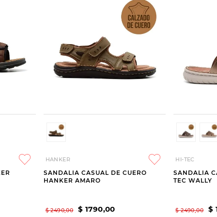
HANKER
HI-TEC
KER
SANDALIA CASUAL DE CUERO
SANDALIA C
HANKER AMARO
TEC WALLY
$
1790
,
00
$
$
2490
,
00
$
2490
,
00