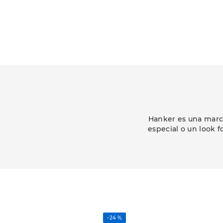
Hanker es una marca
especial o un look f
-
24 %