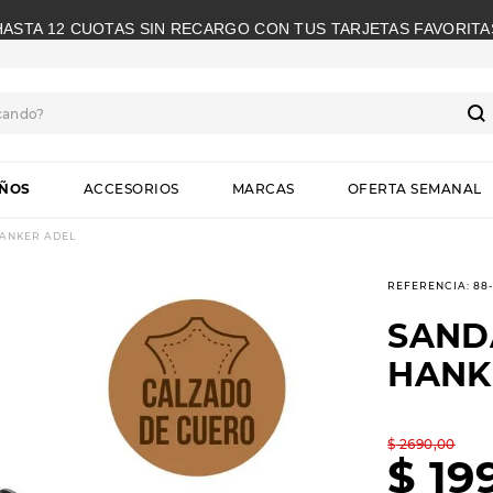
HASTA 12 CUOTAS SIN RECARGO CON TUS TARJETAS FAVORITA
cando?
S
IÑOS
ACCESORIOS
MARCAS
OFERTA SEMANAL
HANKER ADEL
REFERENCIA
:
88
SAND
HANK
$
2690
,
00
$
19