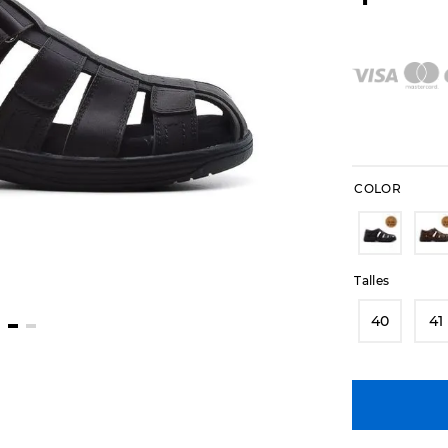
COLOR
Talles
40
41