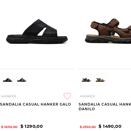
HANKER
HANKER
SANDALIA CASUAL HANKER GALO
SANDALIA CASUAL HAN
DANILO
$
1290
,
00
$
1490
,
00
$
1690
,
00
$
2190
,
00