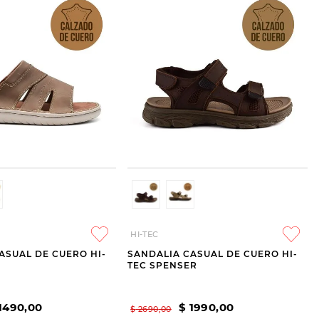
HI-TEC
ASUAL DE CUERO HI-
SANDALIA CASUAL DE CUERO HI-
TEC SPENSER
1490
,
00
$
1990
,
00
$
2690
,
00