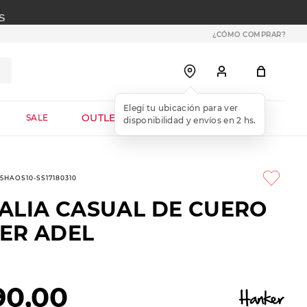
S
¿CÓMO COMPRAR?
OUTLET WEB
SALE
-5HAOS10-SS17180310
ALIA CASUAL DE CUERO
ER ADEL
90
,
00