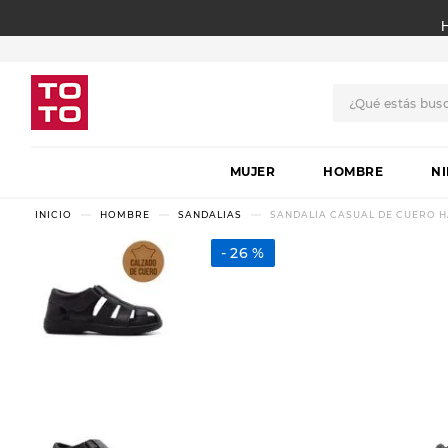
¿Qué estás bus
TÉRMINOS MÁS BUSCADO
MUJER
1
.
botas
HOMBRE
N
2
.
skechers
HOMBRE
SANDALIAS
SANDALIA CASUAL DE CUERO 
3
.
skechers slip-ins
26 %
4
.
championes
5
.
botas mujer
6
.
americansport
7
.
sandalias
8
.
hitec