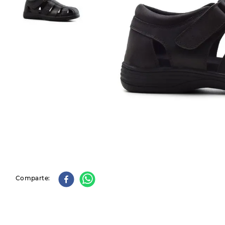
9
.
slip-ins
10
.
botas dama
Comparte