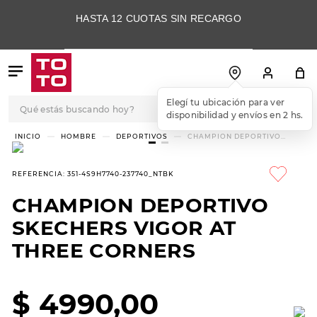
HASTA 12 CUOTAS SIN RECARGO
Qué estás buscando hoy?
Elegí tu ubicación para ver
disponibilidad y envíos en 2 hs.
TÉRMINOS MÁS
HOMBRE
DEPORTIVOS
CHAMPION DEPORTIVO
SKECHERS VIGOR AT THREE
BUSCADOS
CORNERS
1
.
botas
REFERENCIA
:
351-4S9H7740-237740_NTBK
2
.
skechers
CHAMPION DEPORTIVO
3
.
skechers slip-ins
SKECHERS VIGOR AT
4
.
championes
THREE CORNERS
5
.
botas mujer
$
4990
,
00
6
.
americansport