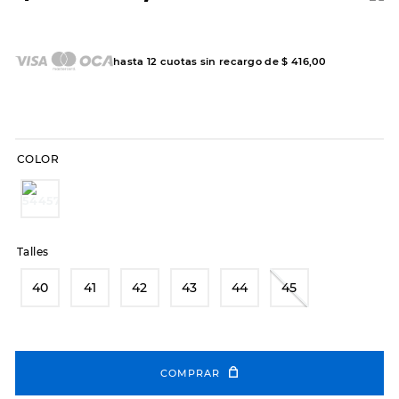
7
.
sandalias
8
.
hitec
hasta
12
cuotas sin recargo de
$
416
,
00
9
.
slip-ins
10
.
botas dama
COLOR
Talles
40
41
42
43
44
45
COMPRAR