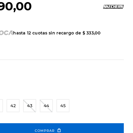
90
,
00
hasta
12
cuotas sin recargo de
$
333
,
00
42
43
44
45
COMPRAR