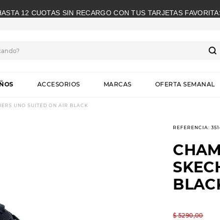
HASTA 12 CUOTAS SIN RECARGO CON TUS TARJETAS FAVORITA
cando?
S
IÑOS
ACCESORIOS
MARCAS
OFERTA SEMANAL
ERS UNO SUITED ON AIR BLACK
REFERENCIA
:
35
CHAM
SKEC
BLAC
$
5290
,
00