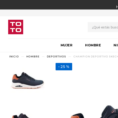
¿Qué estás bus
TÉRMINOS MÁS BUSCADO
MUJER
1
.
botas
HOMBRE
N
2
.
skechers
HOMBRE
DEPORTIVOS
CHAMPION DEPORTIVO SKECH
3
.
skechers slip-ins
25 %
4
.
championes
5
.
botas mujer
6
.
americansport
7
.
sandalias
8
.
hitec