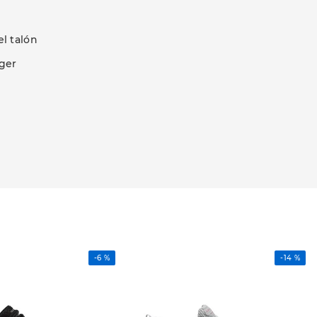
l talón
gger
-
6 %
-
14 %