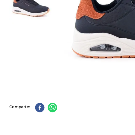
9
.
slip-ins
10
.
botas dama
Comparte