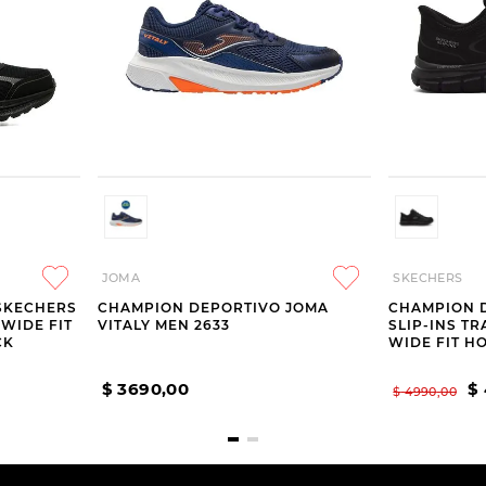
JOMA
SKECHERS
SKECHERS
CHAMPION DEPORTIVO JOMA
CHAMPION 
 WIDE FIT
VITALY MEN 2633
SLIP-INS T
CK
WIDE FIT 
$
3690
,
00
$
$
4990
,
00