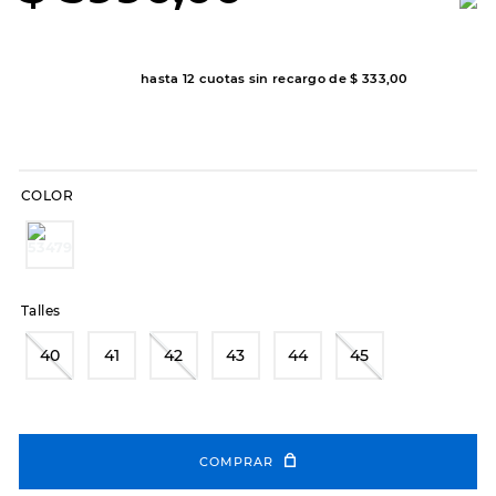
8
.
hitec
9
.
slip-ins
hasta
12
cuotas sin recargo de
$
333
,
00
10
.
botas dama
COLOR
Talles
40
41
42
43
44
45
COMPRAR