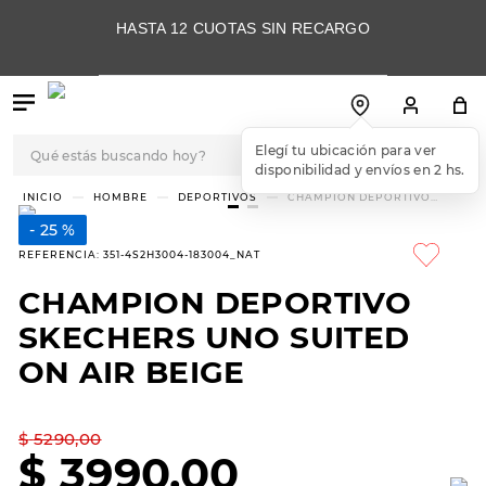
HASTA 12 CUOTAS SIN RECARGO
Qué estás buscando hoy?
TÉRMINOS MÁS
HOMBRE
DEPORTIVOS
CHAMPION DEPORTIVO
SKECHERS UNO SUITED ON
BUSCADOS
AIR BEIGE
25 %
1
.
botas
REFERENCIA
:
351-4S2H3004-183004_NAT
2
.
skechers
CHAMPION DEPORTIVO
3
.
skechers slip-ins
SKECHERS UNO SUITED
4
.
championes
ON AIR BEIGE
5
.
botas mujer
$
5290
,
00
6
.
americansport
$
3990
,
00
7
.
sandalias