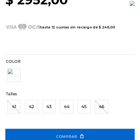
7
.
sandalias
8
.
hitec
9
.
slip-ins
hasta
12
cuotas sin recargo de
$
246
,
00
10
.
botas dama
COLOR
Talles
41
42
43
44
45
46
COMPRAR