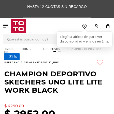
HASTA 12 CUOTAS SIN RECARGO
Qué estás buscando hoy?
Elegí tu ubicación para ver
disponibilidad y envíos en 2 hs.
TÉRMINOS MÁS
HOMBRE
DEPORTIVOS
CHAMPION DEPORTIVO
SKECHERS UNO LITE LITE
BUSCADOS
WORK BLACK
31 %
1
.
botas
REFERENCIA
:
351-4S9H3122-183122_BBK
2
.
skechers
CHAMPION DEPORTIVO
3
.
skechers slip-ins
SKECHERS UNO LITE LITE
4
.
championes
WORK BLACK
5
.
botas mujer
$
4290
,
00
6
.
americansport
$
2952
,
00