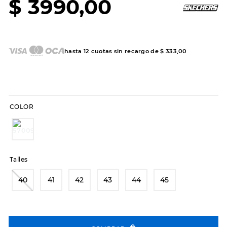
$
3990
,
00
7
.
sandalias
8
.
hitec
9
.
slip-ins
hasta
12
cuotas sin recargo de
$
333
,
00
10
.
botas dama
COLOR
Talles
40
41
42
43
44
45