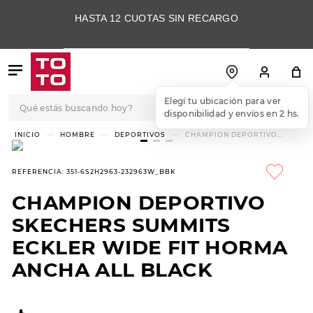
HASTA 12 CUOTAS SIN RECARGO
Qué estás buscando hoy?
Elegí tu ubicación para ver
disponibilidad y envíos en 2 hs.
TÉRMINOS MÁS
HOMBRE
DEPORTIVOS
CHAMPION DEPORTIVO
SKECHERS SUMMITS ECKLER
BUSCADOS
WIDE FIT HORMA ANCHA ALL
BLACK
1
.
botas
REFERENCIA
:
351-6S2H2963-232963W_BBK
2
.
skechers
CHAMPION DEPORTIVO
3
.
skechers slip-ins
SKECHERS SUMMITS
4
.
championes
ECKLER WIDE FIT HORMA
ANCHA ALL BLACK
5
.
botas mujer
6
.
americansport