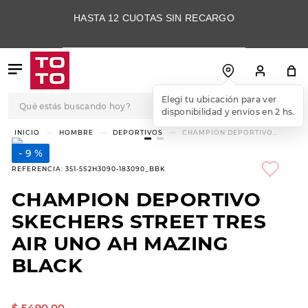
HASTA 12 CUOTAS SIN RECARGO
Qué estás buscando hoy?
TÉRMINOS MÁS
HOMBRE
DEPORTIVOS
CHAMPION DEPORTIVO
SKECHERS STREET TRES AIR
BUSCADOS
UNO AH MAZING BLACK
9 %
1
.
botas
REFERENCIA
:
351-5S2H3090-183090_BBK
2
.
skechers
CHAMPION DEPORTIVO
3
.
skechers slip-ins
SKECHERS STREET TRES
4
.
championes
AIR UNO AH MAZING
BLACK
5
.
botas mujer
6
.
americansport
$
5490
,
00