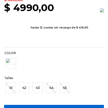
7
.
hitec
$
4990
,
00
8
.
sandalias
9
.
slip-ins
10
.
botas dama
hasta
12
cuotas sin recargo de
$
416
,
00
COLOR
Talles
41
42
43
44
45