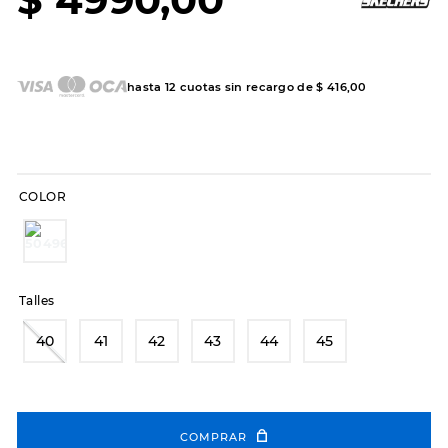
7
.
sandalias
8
.
hitec
9
.
slip-ins
hasta
12
cuotas sin recargo de
$
416
,
00
10
.
botas dama
COLOR
Talles
40
41
42
43
44
45
COMPRAR