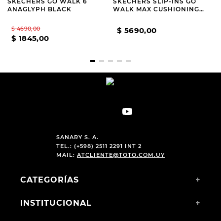
SKECHERS GO WALK 6
SKECHERS SLIP-INS GO
ANAGLYPH BLACK
WALK MAX CUSHIONING
FLEX PAVE GREY
$
4690
,
00
$
5690
,
00
$
1845
,
00
SANARY S. A.
TEL.: (+598) 2511 2291 INT 2
MAIL:
ATCLIENTE@TOTO.COM.UY
CATEGORÍAS
+
INSTITUCIONAL
+