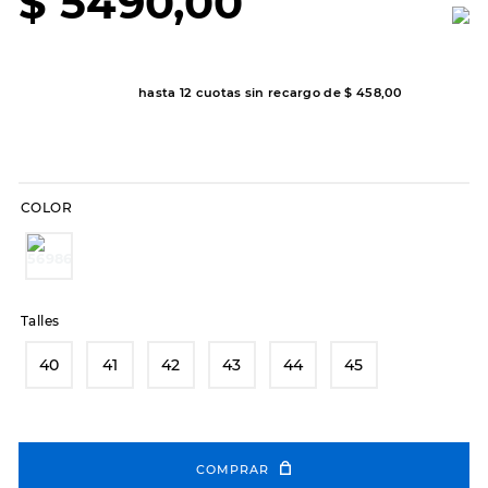
$
5490
,
00
8
.
hitec
9
.
slip-ins
hasta
12
cuotas sin recargo de
$
458
,
00
10
.
botas dama
COLOR
Talles
40
41
42
43
44
45
COMPRAR