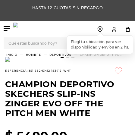
HASTA 12 CUOTAS SIN RECARGO
Qué estás buscando hoy?
Elegí tu ubicación para ver
disponibilidad y envíos en 2 hs.
TÉRMINOS MÁS
HOMBRE
DEPORTIVOS
CHAMPION DEPORTIVO
SKECHERS SLIP-INS ZINGER
BUSCADOS
EVO OFF THE PITCH MEN
WHITE
1
.
botas
REFERENCIA
:
351-6S2H3412-183412_WHT
2
.
skechers
CHAMPION DEPORTIVO
3
.
skechers slip-ins
SKECHERS SLIP-INS
4
.
championes
ZINGER EVO OFF THE
PITCH MEN WHITE
5
.
botas mujer
6
.
americansport
7
.
sandalias