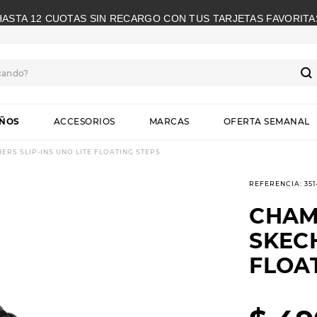
HASTA 12 CUOTAS SIN RECARGO CON TUS TARJETAS FAVORITA
cando?
S
IÑOS
ACCESORIOS
MARCAS
OFERTA SEMANAL
RS SLIP-INS UNO LITE FLOATING STEPS
REFERENCIA
:
35
CHAM
SKECH
FLOA