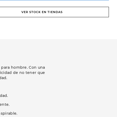
VER STOCK EN TIENDAS
ns para hombre. Con una
ticidad de no tener que
dad.
dad.
ente.
nspirable.