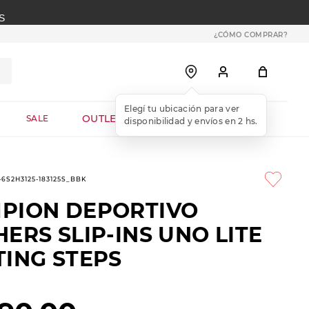
S
¿CÓMO COMPRAR?
OUTLET WEB
SALE
1-6S2H3125-183125S_BBK
PION DEPORTIVO
ERS SLIP-INS UNO LITE
TING STEPS