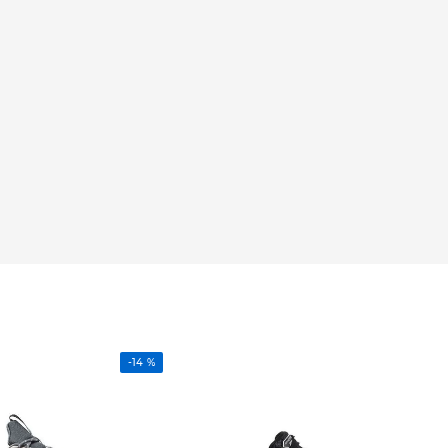
-
14 %