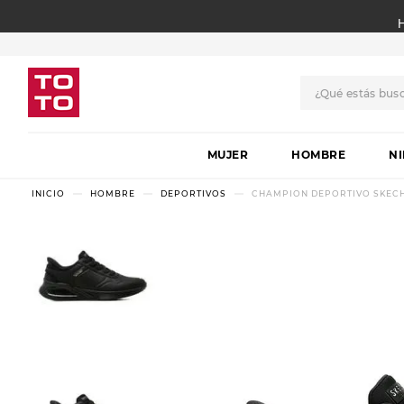
¿Qué estás bus
TÉRMINOS MÁS BUSCADO
MUJER
1
.
botas
HOMBRE
N
2
.
skechers
HOMBRE
DEPORTIVOS
CHAMPION DEPORTIVO SKECHE
3
.
skechers slip-ins
4
.
championes
5
.
botas mujer
6
.
americansport
7
.
sandalias
8
.
hitec