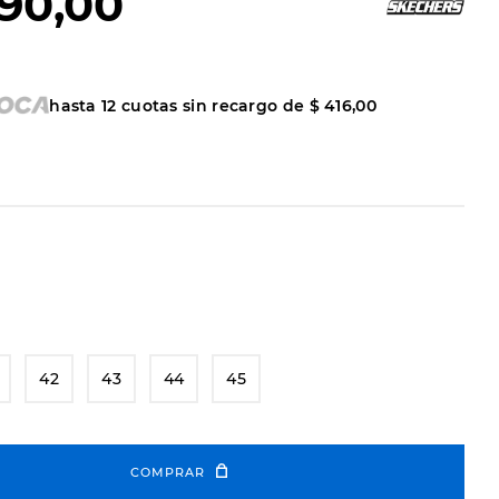
90
,
00
hasta
12
cuotas sin recargo de
$
416
,
00
42
43
44
45
COMPRAR