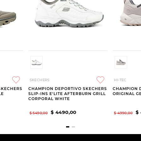
SKECHERS
HI-TEC
SKECHERS
CHAMPION DEPORTIVO SKECHERS
CHAMPION D
LE
SLIP-INS E'LITE AFTERBURN GRILL
ORIGINAL G
CORPORAL WHITE
$
4490
,
00
$
$
5490
,
00
$
4990
,
00