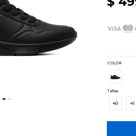
$
49
COLOR
Talles
40
41