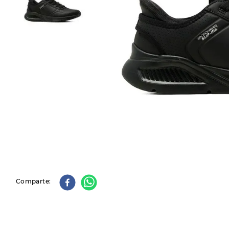
9
.
slip-ins
10
.
botas dama
Comparte