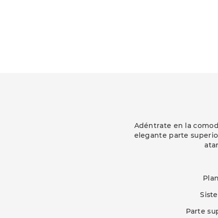
Adéntrate en la comodi
elegante parte superio
ata
Pla
Sist
Parte sup