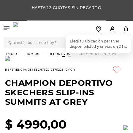
HASTA 12 CUOTAS SIN RECARGO
Qué estás buscando hoy?
Elegí tu ubicación para ver
disponibilidad y envíos en 2 hs.
TÉRMINOS MÁS
HOMBRE
DEPORTIVOS
CHAMPION DEPORTIVO
SKECHERS SLIP-INS SUMMITS
BUSCADOS
AT GREY
1
.
botas
REFERENCIA
:
351-5S2H7622-237622S_GYOR
2
.
skechers
CHAMPION DEPORTIVO
3
.
skechers slip-ins
SKECHERS SLIP-INS
4
.
championes
SUMMITS AT GREY
5
.
botas mujer
$
4990
,
00
6
.
americansport
7
.
sandalias