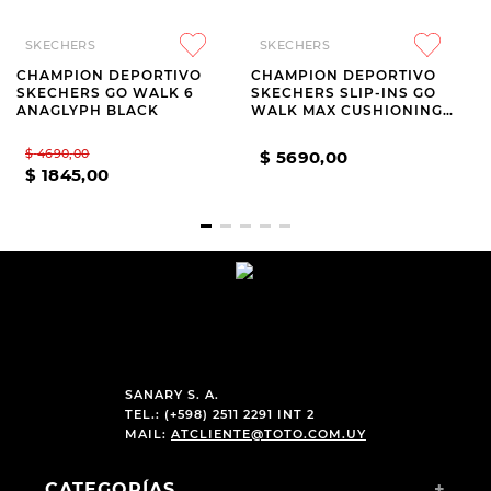
SKECHERS
SKECHERS
CHAMPION DEPORTIVO
CHAMPION DEPORTIVO
SKECHERS GO WALK 6
SKECHERS SLIP-INS GO
ANAGLYPH BLACK
WALK MAX CUSHIONING
FLEX PAVE GREY
$
4690
,
00
$
5690
,
00
$
1845
,
00
SANARY S. A.
TEL.: (+598) 2511 2291 INT 2
MAIL:
ATCLIENTE@TOTO.COM.UY
CATEGORÍAS
+