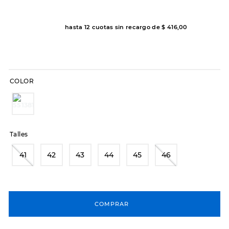
8
.
hitec
hasta
12
cuotas sin recargo de
$
416
,
00
9
.
slip-ins
10
.
botas dama
COLOR
Talles
41
42
43
44
45
46
COMPRAR