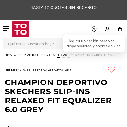
HASTA 12 CUOTAS SIN RECARGO
Qué estás buscando hoy?
TÉRMINOS MÁS
HOMBRE
DEPORTIVOS
CHAMPION DEPORTIVO
SKECHERS SLIP-INS RELAXED
BUSCADOS
FIT EQUALIZER 6.0 GREY
1
.
botas
REFERENCIA
:
351-6S2H3103-233103WS_GRY
2
.
skechers
CHAMPION DEPORTIVO
3
.
skechers slip-ins
SKECHERS SLIP-INS
4
.
championes
RELAXED FIT EQUALIZER
6.0 GREY
5
.
botas mujer
6
.
americansport