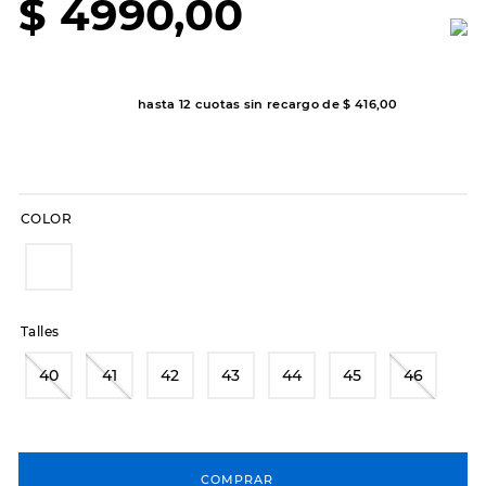
$
4990
,
00
7
.
sandalias
8
.
hitec
9
.
slip-ins
hasta
12
cuotas sin recargo de
$
416
,
00
10
.
botas dama
COLOR
Talles
40
41
42
43
44
45
46
COMPRAR