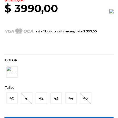
7
.
sandalias
$
3990
,
00
8
.
hitec
9
.
slip-ins
10
.
botas dama
hasta
12
cuotas sin recargo de
$
333
,
00
COLOR
Talles
40
41
42
43
44
45