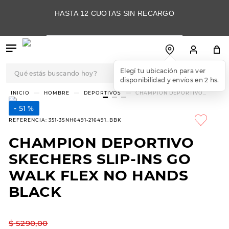
HASTA 12 CUOTAS SIN RECARGO
Qué estás buscando hoy?
Elegí tu ubicación para ver
disponibilidad y envíos en 2 hs.
TÉRMINOS MÁS
HOMBRE
DEPORTIVOS
CHAMPION DEPORTIVO
SKECHERS SLIP-INS GO WALK
BUSCADOS
FLEX NO HANDS BLACK
51 %
1
.
botas
REFERENCIA
:
351-3SNH6491-216491_BBK
2
.
skechers
CHAMPION DEPORTIVO
3
.
skechers slip-ins
SKECHERS SLIP-INS GO
4
.
championes
WALK FLEX NO HANDS
BLACK
5
.
botas mujer
6
.
americansport
$
5290
,
00
7
.
sandalias