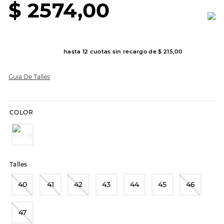
$
2574
,
00
8
.
hitec
9
.
slip-ins
10
.
botas dama
hasta
12
cuotas sin recargo de
$
215
,
00
Guia De Talles
COLOR
Talles
40
41
42
43
44
45
46
47