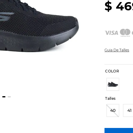
$
46
Guia De Talles
COLOR
Talles
40
41