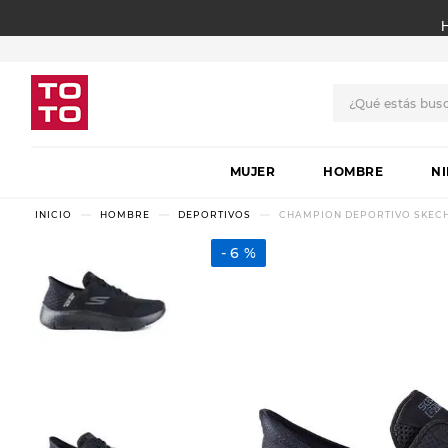
¿Qué estás bus
TÉRMINOS MÁS BUSCADO
MUJER
1
.
botas
HOMBRE
N
2
.
skechers
HOMBRE
DEPORTIVOS
CHAMPION DEPORTIVO SKECHE
3
.
skechers slip-ins
6 %
4
.
championes
5
.
botas mujer
6
.
americansport
7
.
sandalias
8
.
hitec