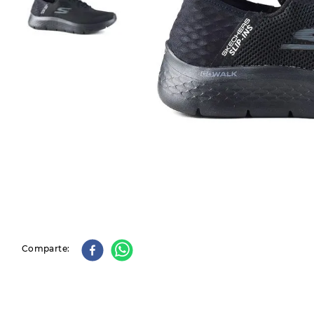
9
.
slip-ins
10
.
botas dama
Comparte