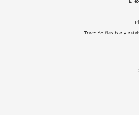
El e
P
Tracción flexible y est