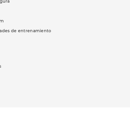
egura
am
vidades de entrenamiento
s