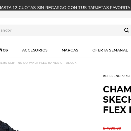
HASTA 12 CUOTAS SIN RECARGO CON TUS TARJETAS FAVORITA
cando?
S
IÑOS
ACCESORIOS
MARCAS
OFERTA SEMANAL
RS SLIP-INS GO WALK FLEX HANDS UP BLACK
REFERENCIA
:
35
CHAM
SKEC
FLEX
$
4990
,
00